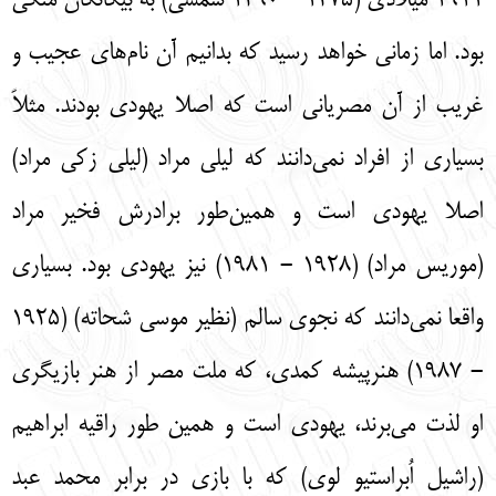
1911 ميلادي (1275 - 1290 شمسي) به بيگانگان متكي
بود. اما زماني خواهد رسيد كه بدانيم آن نام‌‌هاي عجيب و
غريب از آن مصرياني است كه اصلا يهودي بودند. مثلاً
بسياري از افراد نمي‌‌دانند كه ليلي مراد (ليلي زكي مراد)
اصلا يهودي است و همين‌‌طور برادرش فخير مراد
(موريس مراد) (1928 - 1981) نيز يهودي بود. بسياري
واقعا نمي‌‌دانند كه نجوي سالم (نظير موسي شحاته) (1925
- 1987) هنرپيشه كمدي، كه ملت مصر از هنر بازيگري
او لذت مي‌‌برند، يهودي است و همين طور راقيه ابراهيم
(راشيل اُبراستيو لوي) كه با بازي در برابر محمد عبد