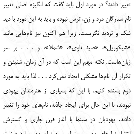
تغيير دادند؟ در مورد اول بايد گفت كه انگيزه اصلي تغيير
نام ستارگان مرد و زن، ترس نبوده و بايد به اين مورد با ديد
شك و ترديد نگريست. زيرا هم اكنون نيز نام‌‌هايي مانند
«شيكوريل»، «صيد ناوي»، «شملا»، و . . . بر سر
زبان‌‌هاست. نكته مهم اين است كه در آن زمان، شنيدن و
تكرار آن نام‌‌ها مشكلي ايجاد نمي‌‌كرد . . . لذا بايد به مورد
دوم بسنده كنيم. با اين كه بسياري از هنرمندان يهودي
نبودند، با اين حال براي ايجاد جاذبه، نام‌‌هاي خود را تغيير
دادند. يهوديان در سينما با آغاز قرن جاري و گسترش