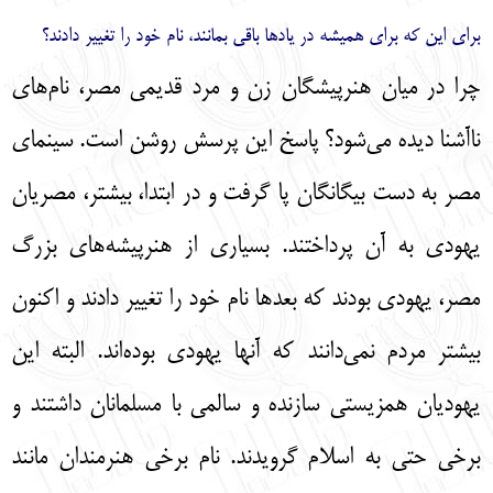
براي اين كه براي هميشه در يادها باقي بمانند، نام خود را تغيير دادند؟
چرا در ميان هنرپيشگان زن و مرد قديمي مصر، نام‌‌هاي
ناآشنا ديده مي‌‌شود؟ پاسخ اين پرسش روشن است. سينماي
مصر به دست بيگانگان پا گرفت و در ابتدا، بيشتر، مصريان
يهودي به آن پرداختند. بسياري از هنرپيشه‌هاي بزرگ
مصر، يهودي بودند كه بعدها نام خود را تغيير دادند و اكنون
بيشتر مردم نمي‌‌دانند كه آنها يهودي بوده‌‌اند. البته اين
يهوديان همزيستي سازنده و سالمي با مسلمانان داشتند و
برخي حتي به اسلام گرويدند. نام برخي هنرمندان مانند