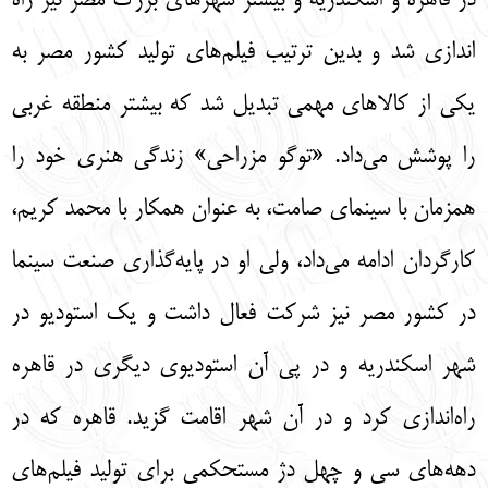
در قاهره و اسكندريه و بيشتر شهرهاي بزرگ مصر نيز راه
اندازي شد و بدين ترتيب فيلم‌‌هاي توليد كشور مصر به
يكي از كالاهاي مهمي تبديل شد كه بيشتر منطقه غربي
را پوشش مي‌‌داد. «توگو مزراحي» زندگي هنري خود را
همزمان با سينماي صامت، به عنوان همكار با محمد كريم،
كارگردان ادامه مي‌‌داد، ولي او در پايه‌‌گذاري صنعت سينما
در كشور مصر نيز شركت فعال داشت و يك استوديو در
شهر اسكندريه و در پي آن استوديوي ديگري در قاهره
راه‌‌اندازي كرد و در آن شهر اقامت گزيد. قاهره كه در
دهه‌‌هاي سي و چهل دژ مستحكمي براي توليد فيلم‌‌هاي