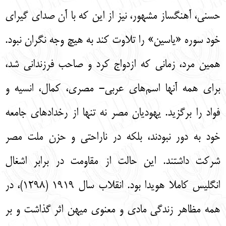
حسني، آهنگساز مشهور، نيز از اين كه با آن صداي گيراي
خود سوره «ياسين» را تلاوت كند به هيچ وجه نگران نبود.
همين مرد، زماني كه ازدواج كرد و صاحب فرزنداني شد،
براي همه آنها اسم‌‌هاي عربي- مصري، كمال، انسيه و
فواد را برگزيد. يهوديان مصر نه تنها از رخدادهاي جامعه
خود به دور نبودند، بلكه در ناراحتي و حزن ملت مصر
شركت داشتند. اين حالت از مقاومت در برابر اشغال
انگليس كاملا هويدا بود. انقلاب سال 1919 (1298)، در
همه مظاهر زندگي مادي و معنوي ميهن اثر گذاشت و بر