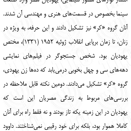
انتشار نوارهاي مصور سينمايي، يهوديان مصر وارد صنعت
سينما بخصوص در قسمت‌‌هاي هنري و مهندسي آن شدند.
آنان گروه «كر» نيز تشكيل دادند و اين حرفه، به ويژه در
زنان، تا زمان برپايي انقلاب ژوئيه 1952 (1331)، مختص
يهوديان بود. شخص جستجوگر در فيلم‌‌هاي نمايشي
دهه‌‌هاي سي و چهل بخوبي درمي‌‌يابد كه ده‌‌ها زن يهودي،
گروه «كر» تشكيل مي‌‌دادند. دومين نكته قابل ملاحظه در
بررسي‌‌هاي مربوط به زندگي مصريان اين است كه
يهوديان در اين زمينه يكه تاز بودند و نه فقط راه براي آنان
كاملا هموار بود، بلكه براي خود رقيبي نمي‌‌شناختند. داوود