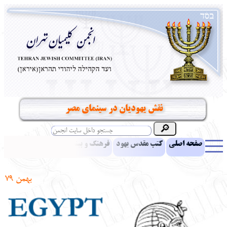
نقش يهوديان در سينماي مصر
صفحه اصلی
کتب مقدس یهود
فرهنگ و بینش یهود
اخبار
مقالات
ادبیات
آموزش زبان عبری
معرفی کتاب
بناهای تاریخی
بهمن 79
نشریه افق بینا
نرم‌افزار تحقیق
یهودیان جهان
آرشیو
آلبوم عکس
نهاد های انجمن
تماس باما
پرسش و پاسخ
انتقادات و پیشنهادات