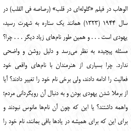
الوهاب در فيلم «گلوله‌‌اي در قلب» (رصاصه في القلب) در
سال 1944 (1323) همانند يك ستاره به شهرت رسيد،
يهودي است . . . و همين طور نام‌‌هاي زياد ديگر . . . چرا؟
مسئله پيچيده به نظر مي‌‌رسد و دليل روشن و واضحي
ندارد. چرا بسياري از هنرمندان با نام‌‌هاي واقعي خود
فعاليت را ادامه دادند، ولي برخي نام خود را تغيير دادند؟ آيا
از برملا شدن يهودي بودن و به دنبال آن رويگرداني مردم؛
واهمه داشتند؟ يا اين كه چون آن نام‌‌ها مانوس نبودند و
براي اين كه براي هميشه در يادها باقي بمانند، نام خود را