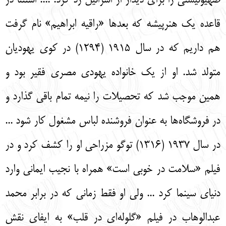
صهيونيستي را براي ديدار از اسرائيل رد كرد. .... استثنا در
قاعده يك هنرپيشه كه بعدها «راقيه ابراهيم» نام گرفت
هم داريم كه در سال 1915 (1294) در كوي يهوديان
متولد شد. او از يك خانواده يهودي مصري فقير بود و
همين موجب شد كه تحصيلات را نيمه تمام باقي گذارد و
در فروشگاه‌‌ها به عنوان فروشنده لباس مشغول كار شود ...
در سال 1937 (1316) توگو مزراحي او را كشف كرد و در
فيلم «سلامت در خوبي است» همراه با نجيب ايماني وارد
دنياي سينما كرد ... ولي او فقط زماني كه در برابر محمد
عبدالوهاب در فيلم «گلوله‌‌اي در قلب» به ايفاي نقش