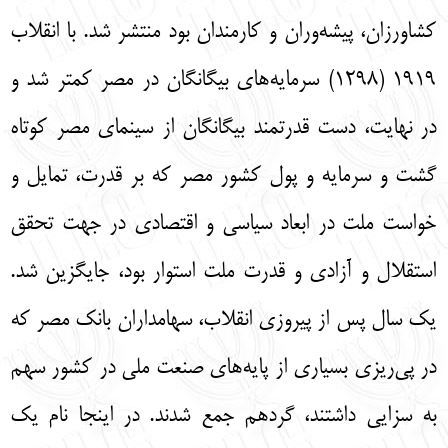
كشاورزان، پيشه‌‌وران و كارمندان بود منتشر شد. با انقلاب
1919 (1298) سرمايه‌‌هاي بيگانگان در مصر كمتر شد و
در نهايت، دست قدرتمند بيگانگان از سينماي مصر كوتاه
گشت و سرمايه و پول كشور مصر كه بر قدرت، تمايل و
خواست ملت در ابعاد سياسي و اقتصادي در جهت تحقق
استقلال و آزادي و قدرت ملت استوار بود، جايگزين شد.
يك سال پس از پيروزي انقلاب، سهامداران بانك مصر كه
در پي‌‌ريزي بسياري از پايه‌‌هاي صنعت ملي در كشور سهم
به سزايي داشتند، گردهم جمع شدند. در اينجا نام يك