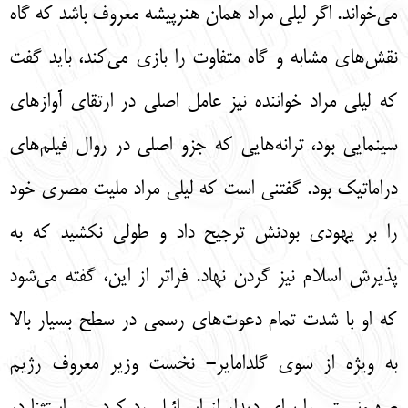
مي‌‌خواند. اگر ليلي مراد همان هنرپيشه معروف باشد كه گاه
نقش‌‌هاي مشابه و گاه متفاوت را بازي مي‌‌كند، بايد گفت
كه ليلي مراد خواننده نيز عامل اصلي در ارتقاي آوازهاي
سينمايي بود، ترانه‌‌هايي كه جزو اصلي در روال فيلم‌‌هاي
دراماتيك بود. گفتني است كه ليلي مراد مليت مصري خود
را بر يهودي بودنش ترجيح داد و طولي نكشيد كه به
پذيرش اسلام نيز گردن نهاد. فراتر از اين، گفته مي‌‌شود
كه او با شدت تمام دعوت‌‌هاي رسمي در سطح بسيار بالا
به ويژه از سوي گلداماير- نخست وزير معروف رژيم