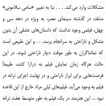
مشكلات وارد مي‌‌كند. . . . بنا به تعبير «سامي سلاموني»
منتقد، در گذشته سينماي مصر، به ويژه در دهه سي و
چهل، فيلمي وجود نداشت كه داستان‌‌هاي عشقي آن بدون
مشكل و ناراحتي به سرانجام برسد. . . و اين طبيعي است
كه تماشاگران به طور موقت دچار ناراحتي شوند. در اين
حالت هرگاه زمان نمايش فيلم به درازا كشد، طبيعتاً
فرصت‌‌هايي براي ابراز ناراحتي و در نهايت اجراي ترانه در
فيلم به وجود مي‌‌آيد. فيلم‌‌هاي ليلي مراد خارج از اين قاعده
نبود ... اين هنرمند در يك فيلم به طور متوسط هفت ترانه