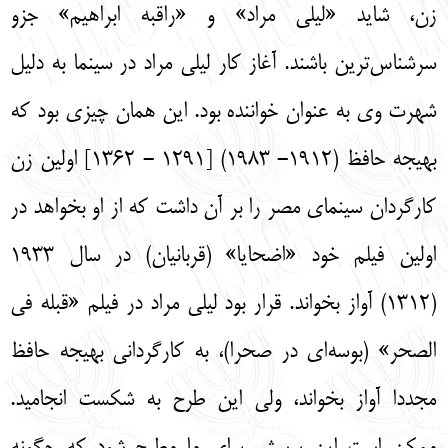
زن، شايد «ليلي مراد» و «راقبه ابراهيم» جزو
سرشناس‌‌ترين باشند. آغاز كار ليلي مراد در سينما به دليل
شهرت وي به عنوان خواننده بود. اين همان چيزي بود كه
بهيجه حافظ (1912- 1983) [1291 - 1362] اولين زن
كارگردان سينماي مصر را بر آن داشت كه از او بخواهد در
اولين فيلم خود «اضحايا» (قربانيان) در سال 1933
(1312) آواز بخواند. قرار بود ليلي مراد در فيلم «قبله في
الصحر» (بوسه‌‌اي در صحرا)، به كارگرداني بهيجه حافظ
مجددا آواز بخواند، ولي اين طرح به شكست انجاميد.