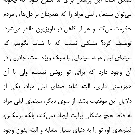
ممكن است اين پرسش براي ما مطرح شود كه چگونه
مي‌‌توان سينماي ليلي مراد را كه همچنان بر دل‌‌هاي مردم
حكومت مي‌‌كند و هر از گاهي در تلويزيون ظاهر مي‌‌شود،
توصيف كرد؟ مشكلي نيست كه با شتاب بگوييم كه
سينماي ليلي مراد، سينمايي با سبك ويژه است. جادويي در
آن وجود دارد كه براي تو روشن نيست، ولي با آن
همزيستي داري، البته شايد صداي ليلي مراد، يكي از
دلايل اين موفقيت باشد. از سوي ديگر، سينماي ليلي مراد
نه فقط هيچ مشكلي برايت ايجاد نمي‌‌كند، بلكه برعكس،
فيلم‌‌هاي او، تو را به دنياي بسيار مشابه و البته بدون وجود