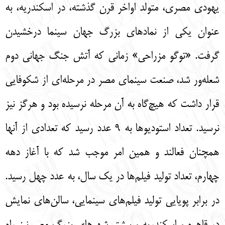
يهودي مصري، متولد اواخر قرن گذشته، در اسكندريه، به
عنوان يكي از نمادهاي بزرگ جهان سينما درخشيدن
گرفت. «توگو مزراحي» زماني كه آتش جنگ جهاني دوم
شعله‌‌ور شد، صنعت سينماي مصر در مرحله‌‌اي از شكوفايي
قرار داشت كه هيچ‌‌گاه به آن مرحله نرسيده بود و هرگز نيز
نرسيد. تعداد استوديوها به 9 عدد رسيد كه تعدادي از آنها
همچنان فعالند و همين امر موجب شد كه با آغاز دهه
چهارم، تعداد توليد فيلم‌‌ها در يك سال، به عدد چهل رسيد.
در برابر پويايي توليد فيلم‌‌هاي سينمايي، سالن‌‌هاي نمايش