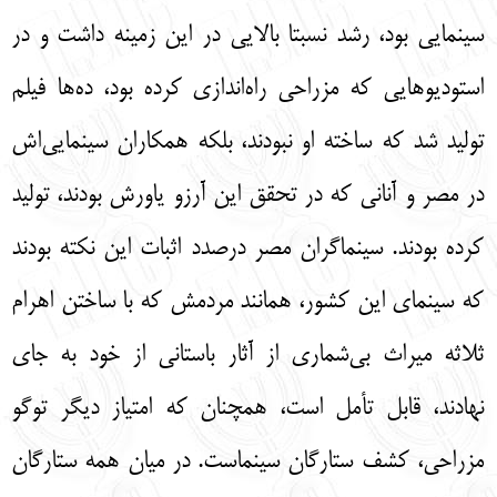
سينمايي بود، رشد نسبتا بالايي در اين زمينه داشت و در
استوديوهايي كه مزراحي راه‌‌اندازي كرده بود، ده‌‌ها فيلم
توليد شد كه ساخته او نبودند، بلكه همكاران سينمايي‌‌اش
در مصر و آناني كه در تحقق اين آرزو ياورش بودند، توليد
كرده بودند. سينماگران مصر درصدد اثبات اين نكته بودند
كه سينماي اين كشور، همانند مردمش كه با ساختن اهرام
ثلاثه ميراث بي‌‌شماري از آثار باستاني از خود به جاي
نهادند، قابل تأمل است، همچنان كه امتياز ديگر توگو
مزراحي، كشف ستارگان سينماست. در ميان همه ستارگان