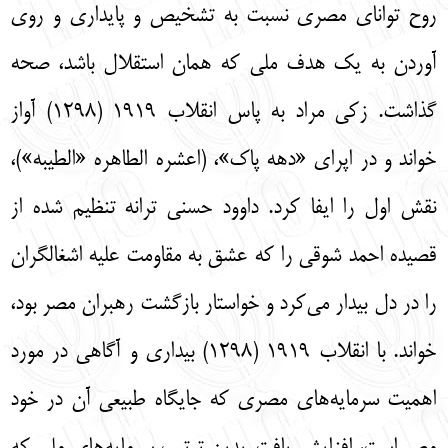
روح تواناي مصري نسبت به تشخيص و پايداري و روي
آوردن به يك هدف ملي كه همان استقلال باشد، صحه
گذاشت. زكي مراد به پاس انقلاب 1919 (1298) آواز
خواند و در اپراي «دهه پاك»، (اعشره الطاهره «الطيبه»)،
نقش اول را ايفا كرد. داوود حسني ترانه تنظيم شده از
قصيده احمد شوقي را كه عشق به مقاومت عليه اشغالگران
را در دل بيدار مي‌‌كرد و خواستار بازگشت رهبران مصر بود،
خواند. با انقلاب 1919 (1298) بيداري و آگاهي در مورد
اهميت سرمايه‌‌هاي مصري كه جايگاه طبيعي آن در خود