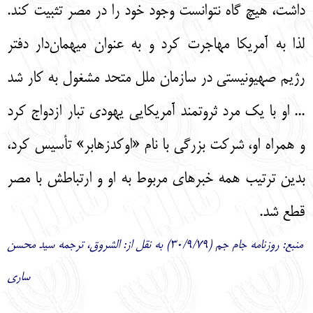
داشت، هيچ گاه نتوانست وجود خود را در مصر تثبيت كند.
لذا به آمريكا مهاجرت كرد و به عنوان ميهمان‌‌دار دفتر
رژيم صهيونيستي در سازمان ملل متحد مشغول به كار شد
... او با يك مرد ثروتمند آمريكايي يهودي تبار ازدواج كرد
و همراه او، شركت بزرگي با نام «اوكدزهابر» تأسيس كرد،
بدين ترتيب همه خبرهاي مربوط به او و ارتباطش با مصر
قطع شد
.
منبع: روزنامه جام جم (30/9/79) به نقل از: الشروق، ترجمه سيد محسن
ساري