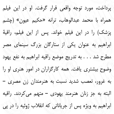
پرداخت، مورد توجه واقعي قرار گرفت. او در اين فيلم
همراه با محمد عبدالوهاب، ترانه «حكيم عيون» (چشم
پزشك) را در اين فيلم خواند. پس از اين فيلم، راقية
ابراهيم به عنوان يكي از ستارگان بزرگ سينماي مصر
مطرح شد . . . به تدريج موضع راقيه ابراهيم به نفع يهود
وضوح بيشتري يافت. همه كارگزاران در امور هنري او را
به غرور، تعصب شديد نسبت به هنرمندان زن مصري -
البته به جز زنان هنرمند يهودي - متهم مي‌‌كردند. راقيه
ابراهيم به ويژه پس از جرياناتي كه انقلاب ژوئيه را در پي