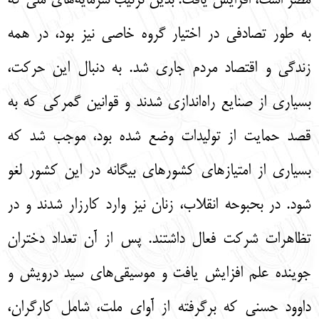
مصر است، افزايش يافت. بدين ترتيب سرمايه‌‌هاي ملي كه
به طور تصادفي در اختيار گروه خاصي نيز بود، در همه
زندگي و اقتصاد مردم جاري شد. به دنبال اين حركت،
بسياري از صنايع راه‌‌اندازي شدند و قوانين گمركي كه به
قصد حمايت از توليدات وضع شده بود، موجب شد كه
بسياري از امتيازهاي كشورهاي بيگانه در اين كشور لغو
شود. در بحبوحه انقلاب، زنان نيز وارد كارزار شدند و در
تظاهرات شركت فعال داشتند. پس از آن تعداد دختران
جوينده علم افزايش يافت و موسيقي‌‌هاي سيد درويش و
داوود حسني كه برگرفته از آواي ملت، شامل كارگران،