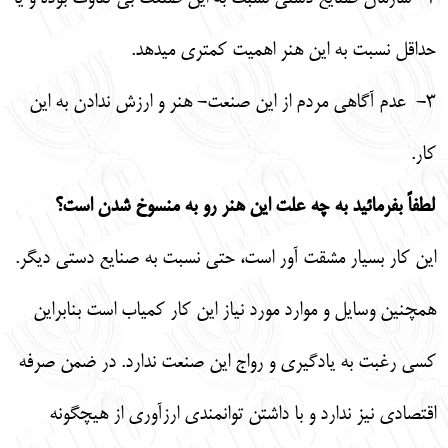
حداقل نسبت به اين هنر اهميت كمتري مي‏دهد.
3-
عدم آگاهي مردم از اين صنعت- هنر و ارزش ندادن به اين
كار.
لطفاً بفرمائيد به چه علت اين هنر رو به منسوخ شدن است؟
اين كار بسيار مشقت ‏آور است، حتي نسبت به صنايع دستي ديگر.
همچنين وسايل و موارد مورد نياز اين كار كمياب است بنابراين
كسي رغبت به يادگيري و رواج اين صنعت ندارد. در ضمن صرفه
اقتصادي نيز ندارد و با داشتن توانمندي ارزآوري از هيچ‏گونه