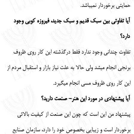
حمايتي برخوردار نمي‏باشد.
آيا تفاوتي بين سبك قديم و سبك جديد، فيروزه ‏كوبي وجود
دارد؟
تفاوت چنداني وجود ندارد فقط درگذشته اين كار روي ظروف
برنجي انجام مي‏شد ولي حالا به علت نياز بازار و استقبال مردم از
اين كار روي ظروف مسي انجام مي‏گيرد.
آيا پيشنهادي در مورد اين هنر- صنعت داريد؟
پيشنهاد من اين است كه چون اين صنعت از كيفيت بالائي
برخوردار است و زيبايي بخصوص خود را دارد، سازمان صنايع