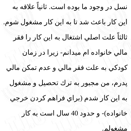
نسل در وجود ما بوده است. ثانياً علاقه به
اين كار باعث شد تا به اين كار مشغول شوم.
ثالثاً علت اصلي اشتغال به اين كار را فقر
مالي خانواده
‏ام مي‏دانم- زيرا در زمان
كودكي به علت فقر مالي و عدم تمكن مالي
پدرم، من مجبور به ترك تحصيل و مشغول
به اين كار شدم (براي فراهم كردن خرجي
خانواده)- و حدود 40 سال است به كار
مشغولم.