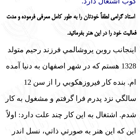
‏كوب اشتغال دارد.
استاد گرامي لطفاً‌ خودتان را به طور كامل معرفي فرموده و مدت
فعاليت خود را در اين هنر بفرمائيد.‌
اينجانب روبن يروشالمي فرزند رحيم متولد
1328 هستم كه در شهر اصفهان به دنيا آمده
‏ام. بنده كار فيروزه‏كوبي را از سن 12
سالگي نزد پدرم فرا گرفتم و مشغول به كار
شدم. اشتغال به اين كار چند علت دارد: اولاً
اين كه اين هنر به صورتي ذاتي، نسل اندر