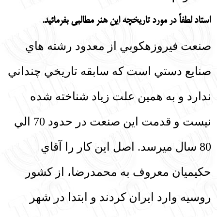
استاد لطفاً در مورد تاريخچه اين هنر مطالبي بفرمائيد.
صنعت فيروزه‏كوبي از معدود رشته
‏هاي
صنايع دستي است كه سابقه تاريخي چنداني
ندارد و به همين علت زياد شناخته شده
نيست و قدمت اين صنعت در حدود 70 الي
80 سال مي‏رسد. اصل اين كار را آقاي
حكيميان معروف به محمدرضا، از كشور
روسيه وارد ايران كردند و ابتدا در شهر