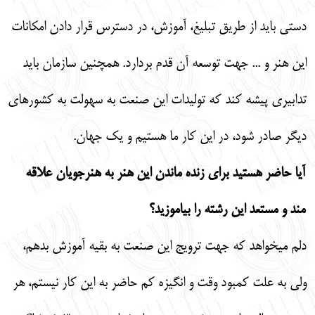
دستي بايد از طريق تبليغ، آموزش، در دسترس قرار دادن امكانات
اين هنر و ... جهت توسعه آن قدم بردارد. همچنين سازمان بايد
تدابيري پيشه كند كه توليدات اين صنعت به سهولت به كشورهاي
ديگر صادر شود، در اين كار ما هستيم و يك جهان.
آيا حاضر هستيد براي زنده ماندن اين هنر به هنرجويان علاقه
‏مند و مستعد اين رشته را بياموزيد؟
دلم مي‏خواهد كه جهت ترويج اين صنعت به بقيه آموزش بدهم،
ولي به علت كمبود وقت و انگيزه كم حاضر به اين كار نيستم، هر