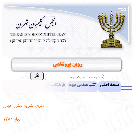
روبن یروشلمی
صفحه اصلی
کتب مقدس یهود
فرهنگ و بینش یهود
اخبار
مقالات
ادبیات
آموزش زبان عبری
معرفی کتاب
بناهای تاریخی
منبع: نشريه نقش جهان
نشریه افق بینا
نرم‌افزار تحقیق
یهودیان جهان
آرشیو
آلبوم عکس
بهار 1381
نهاد های انجمن
تماس باما
پرسش و پاسخ
انتقادات و پیشنهادات