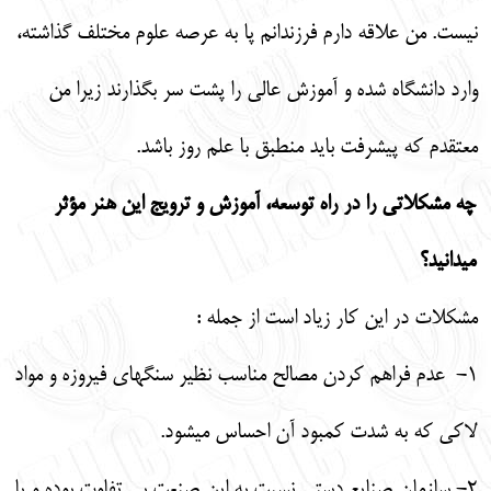
نيست. من علاقه دارم فرزندانم پا به عرصه علوم مختلف گذاشته،
وارد دانشگاه شده و آموزش عالي را پشت سر بگذارند زيرا من
معتقدم كه پيشرفت بايد منطبق با علم روز باشد.
چه مشكلاتي را در راه توسعه، آموزش و ترويج اين هنر مؤثر
مي‏دانيد؟
مشكلات در اين كار زياد است از جمله :
1-
عدم فراهم كردن مصالح مناسب نظير سنگ‏هاي فيروزه و مواد
لاكي كه به شدت كمبود آن احساس مي‏شود.
2-
سازمان صنايع دستي نسبت به اين صنعت بي ‏تفاوت بوده و يا