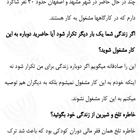
چند در حال حاضر در شهر مشهد و اصفهان حدود 30 نفر شاگرد
دارم كه در كارگاه‏ها مشغول به كار هستند.
اگر زندگي شما يك بار ديگر تكرار شود آيا حاضريد دوباره به اين
كار مشغول شويد؟
اين را صادقانه مي‏گويم اگر دوباره زندگي براي من تكرار شود نه
اينكه خودم به اين كار مشغول نمي‏شوم بلكه به ديگران هم توصيه
مي‏كنم به اين كار مشغول نشوند.
خاطره تلخ و شيرين از زندگي خود بگوئيد؟
خاطره تلخ همان فقر مالي دوران كودكي بود كه باعث شد ترك