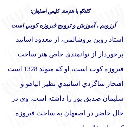
English
עברית
گفتگو با هنرمند كليمي اصفهان:
آرزويم ، آموزش
و ترويج فيروزه
كوبي است
استاد روبن يروشالمي، از معدود اساتيد
برخوردار از توانمندي خاص هنر ساخت
فيروزه
‏كوب است، او كه متولد 1328 است
افتخار شاگردي اساتيدي نظير الياهو و
سليمان صديق
‏پور را داشته است. وي در
حال حاضر در اصفهان به ساخت فيروزه