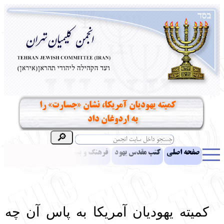
كميته يهوديان آمريكا، نشان «جسارت» را
به اردوغان داد
صفحه اصلی
کتب مقدس یهود
فرهنگ و بینش یهود
اخبار
مقالات
ادبیات
آموزش زبان عبری
معرفی کتاب
بناهای تاریخی
نشریه افق بینا
نرم‌افزار تحقیق
یهودیان جهان
آرشیو
آلبوم عکس
كميته يهوديان آمريكا به پاس آن چه
نهاد های انجمن
تماس باما
پرسش و پاسخ
انتقادات و پیشنهادات