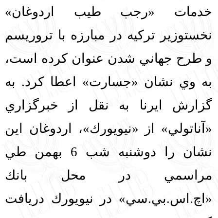
خدمات «رجب طيب اردوغان»
English
עברית
نخست‏وزير تركيه در مبارزه با تروريسم
و طرح جهاني شدن عنوان كرده است،
به وي نشان «جسارت» اعطا كرد. به
گزارش ايرنا به نقل از خبرگزاري
«آناتولي» از «نيويورك»، اردوغان اين
نشان را دوشنبه شب 6 بهمن طي
مراسمي در محل بانك
«اچ.اس.بي.سي» در نيويورك دريافت