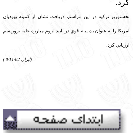
كرد.
نخست‏وزير تركيه در اين مراسم، دريافت نشان از كميته يهوديان
آمريكا را به عنوان يك پيام قوي در تاييد لزوم مبارزه عليه تروريسم
ارزيابي كرد.
(ايران 8/11/82 )