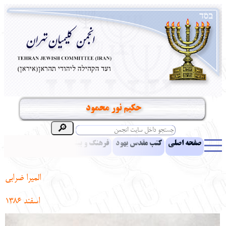
حکیم نور محمود
صفحه اصلی
کتب مقدس یهود
فرهنگ و بینش یهود
اخبار
مقالات
ادبیات
آموزش زبان عبری
معرفی کتاب
بناهای تاریخی
المیرا ضرابی
نشریه افق بینا
نرم‌افزار تحقیق
یهودیان جهان
آرشیو
آلبوم عکس
اسفند
1386
نهاد های انجمن
تماس باما
پرسش و پاسخ
انتقادات و پیشنهادات