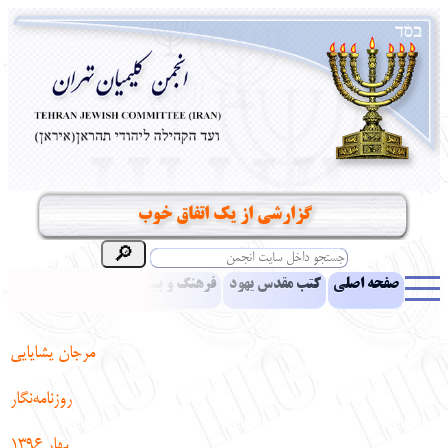
گزارشی از یک اتفاق خوب
صفحه اصلی
کتب مقدس یهود
فرهنگ و بینش یهود
اخبار
مقالات
ادبیات
آموزش زبان عبری
معرفی کتاب
بناهای تاریخی
مرجان یشایایی
نشریه افق بینا
نرم‌افزار تحقیق
یهودیان جهان
آرشیو
آلبوم عکس
روزنامه‌نگار
نهاد های انجمن
تماس باما
پرسش و پاسخ
انتقادات و پیشنهادات
بهار 1396