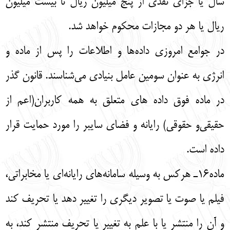
سال يا جزاي نقدي از پنج ميليون ريال تا بيست ميليون
ريال يا هر دو مجازات محكوم خواهد شد.
در جوامع امروزی داده‌ها و اطلاعات را پس از ماده و
انرژی به عنوان سومین عامل بنیادی می‌‌شناسند. قانون گذر
در ماده فوق داده ‌های متعلق به همه کاربران(اعم از
حقیقی‌و حقوقی) رایانه و فضای سایبر را مورد حمایت قرار
داده است.
ماده16ـ هركس به وسيله سامانه‌هاي رايانه‌اي يا مخابراتي،
فيلم يا صوت يا تصوير ديگري را تغيير دهد يا تحريف كند
و آن را منتشر يا با علم به تغيير يا تحريف منتشر كند، به