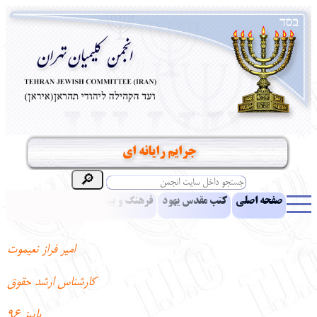
جرایم رایانه ای
صفحه اصلی
کتب مقدس یهود
فرهنگ و بینش یهود
اخبار
مقالات
ادبیات
آموزش زبان عبری
معرفی کتاب
بناهای تاریخی
امیر فراز نعیموت
نشریه افق بینا
نرم‌افزار تحقیق
یهودیان جهان
آرشیو
آلبوم عکس
کارشناس ارشد حقوق
نهاد های انجمن
تماس باما
پرسش و پاسخ
انتقادات و پیشنهادات
پاییز 96