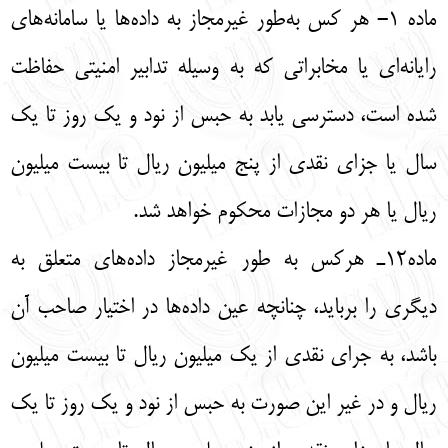
ماده 1- هر كس به‌طور غيرمجاز به داده‌ها يا سامانه‌هاي
رايانه‌اي يا مخابراتي كه به وسيله ‌تدابير امنيتي حفاظت
شده است، دسترسي يابد به حبس از نود و يك روز تا يك
سال يا جزاي نقدي از پنج ميليون ريال تا بيست ميليون
ريال يا هر دو مجازات محكوم خواهد شد.
ماده12ـ هركس به طور غيرمجاز داده‌هاي متعلق به
ديگري را بربايد، چنانچه عين داده‌ها در اختيار صاحب آن
باشد، به جراي نقدي از يك ميليون ريال تا بيست ميليون
ريال و در غير اين صورت به حبس از نود و يك روز تا يك