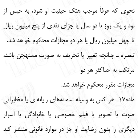
نحوي كه عرفاً موجب هتك حيثيت او شود، به حبس از
نود و يك روز تا دو سال يا جزاي نقدي از پنج ميليون ريال
تا چهل ميليون ريال يا هر دو مجازات محكوم خواهد شد.
تبصره ـ چنانچه تغيير يا تحريف به صورت مستهجن باشد،
مرتكب به حداكثر هر دو
مجازات مقرر محكوم خواهد شد.
ماده17ـ هر كس به وسيله سامانه‌هاي رايانه‌اي يا مخابراتي
صوت يا تصوير يا فيلم خصوصي يا خانوادگي يا اسرار
ديگري را بدون رضايت او جز در موارد قانوني منتشر كند