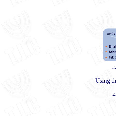
ت.
ند