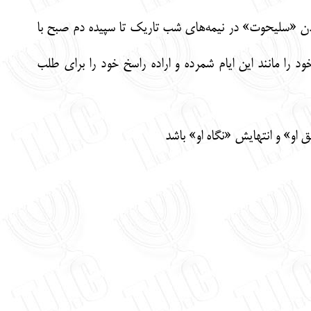
ندن «سلیحوت» در نیمه‌های شب تاریک تا سپیده دم صبح با
د را مانند این ایام شمرده و اراده راسخ خود را برای طلب
 او» و انتهایش «نگاه او» باشد