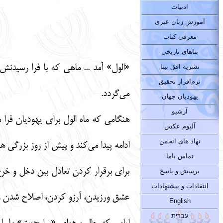
ادبیات
آموزش زبان عبری
معرفی کتاب
بناهای تاریخی
«الول» آمد ... ماهی که با فرا رسید
نشریه افق بینا
نرم‌افزار تحقیق
می‌گردد.
یهودیان جهان
آرشیو
هنگامی که ماه الول برای یهودیان فرا 
آلبوم عکس
نهاد های انجمن
ادامه پیدا می‌کند و پیش از روز بزرگی 
تماس باما
برای برقرار کردن تعادل بین دخل و خرج
پرسش و پاسخ
انتقادات و پیشنهادات
عشق ورزیدن، آرزو کردن، اصلاح شدن 
English
עברית