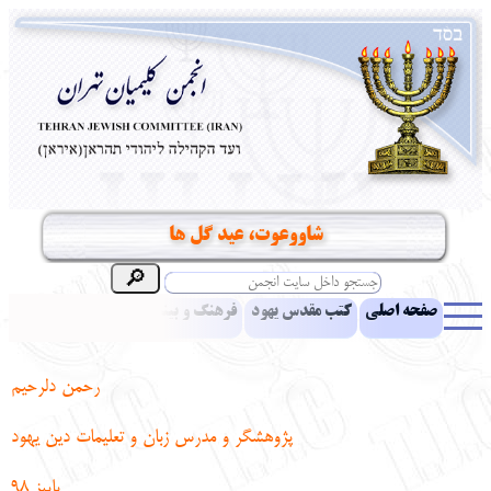
شاووعوت، عید گل ها
صفحه اصلی
کتب مقدس یهود
فرهنگ و بینش یهود
اخبار
مقالات
ادبیات
آموزش زبان عبری
معرفی کتاب
بناهای تاریخی
رحمن دلرحیم
نشریه افق بینا
نرم‌افزار تحقیق
یهودیان جهان
آرشیو
آلبوم عکس
پژوهشگر و مدرس زبان و تعلیمات دین یهود
نهاد های انجمن
تماس باما
پرسش و پاسخ
انتقادات و پیشنهادات
پاییز 98