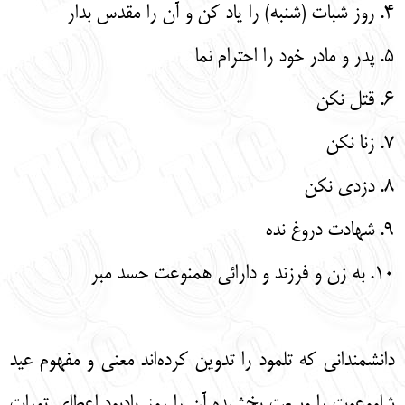
4. روز شبات (شنبه) را یاد کن و آن را مقدس بدار
5. پدر و مادر خود را احترام نما
6. قتل نکن
7. زنا نکن
8. دزدی نکن
9. شهادت دروغ نده
10. به زن و فرزند و دارائی همنوعت حسد مبر
دانشمندانی که تلمود را تدوین کرده‌اند معنی و مفهوم عید
شاووعوت را وسعت بخشیده آن را روز یادبود اعطای تورات