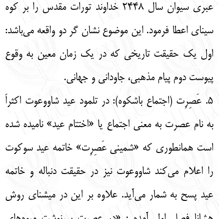
عبری سیوان سال 2448 خداوند تورات مقدس را بر کوه
سینای اعطا فرمود. این موضوع نشان گر دو واقعه می‌باشد:
اول یک حقیقت تاریخی که در یک زمان معین به وقوع
پیوست دوم پیام مذهبی، جاودانی و جهانی.
5. عَصِرِت (اجتماع باشکوه): در تلمود عید شاووعوت اکثراً
به نام عصرت به معنی اجتماع یا «اختتام عید» نامیده شده
است همانطوری که «شمینی عَصِرِت» خاتمه عید سوکوت
را اعلام می‌کند شاووعوت نیز در حقیقت دنباله و خاتمه
عید پسح به شمار می‌آید. علاوه بر این در میشنای روش
هشانا فصل اول آمده : «در عصرت سرنوشت میوه‌های