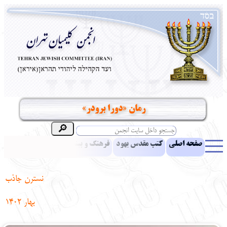
رمان «دورا برودر»
صفحه اصلی
کتب مقدس یهود
فرهنگ و بینش یهود
اخبار
مقالات
ادبیات
آموزش زبان عبری
معرفی کتاب
بناهای تاریخی
نسترن جاذب
نشریه افق بینا
نرم‌افزار تحقیق
یهودیان جهان
آرشیو
آلبوم عکس
بهار 1402
نهاد های انجمن
تماس باما
پرسش و پاسخ
انتقادات و پیشنهادات
‌