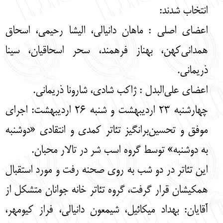
انتخاب شدند:
اعضای اصلی : ماهان دانیالی، الیشا رحیمی، اسحاق
همدانی‌کهن، بهناز فرهمند، سحر اسحاقیان، سینا
ذریمانی.
اعضای علی‌البدل : ژاکب شادی، شارونا ذریمانی.
چهارشنبه 23 اردیبهشت و شنبه 26 اردیبهشت: اجرای
موفق و تحسین‌برانگیز تئاتر کمدی و انتقادی «دوشنبه
به دوشنبه» توسط گروه اسب شر در تالار محبان.
این تئاتر در دو شب به روی صحنه رفت و مورد استقبال
همکیشان قرار گرفت، گروه تئاتر خانه جوانان متشکل از
آقایان: بهداد میکائیل، شیمعون دانیالی، فراز کیومهر،