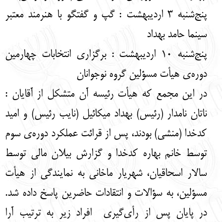
پنج‌شنبه 3 اردیبهشت : گپ و گفتگو با هنرمند معتبر
سینما حامد بهداد
پنج‌شنبه 10 اردیبهشت : برگزاری انتخابات چهارمین
دوره‌ی هیأت مسؤلین گروه نوجوانان
در این مجمع که هیأت رئیسه آن متشکل از آقایان :
ناتان نامدار (رئیس) بهداد میکائیل (نایب رئیس) و امید
کدخدا (منشی) بودند، پس از قرائت عملکرد دوره‌ی سوم
توسط خانم بهاره کدخدا و گزارش بیلان مالی توسط
سالار اسحاقیان، شهریار ماخانی به نمایندگی از هیأت
مسؤلین، به سؤالات و انتقادات حاضرین پاسخ داده شد.
در پایان پس از رأی‌گیری افراد زیر به ترتیب آرا