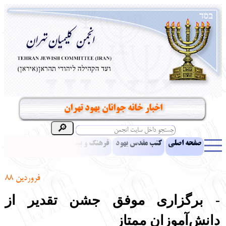
اخبار خانه جوانان یهود تهران
صفحه اصلی
کتب مقدس یهود
فرهنگ و بینش یهود
اخبار
مقالات
ادبیات
آموزش زبان عبری
معرفی کتاب
بناهای تاریخی
فروردین 88
نشریه افق بینا
نرم‌افزار تحقیق
یهودیان جهان
آرشیو
آلبوم عکس
- برگزاری موفق جشن تقدیر از
نهاد های انجمن
تماس باما
پرسش و پاسخ
انتقادات و پیشنهادات
دانش
آموزان ممتاز