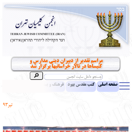
مراسم تقدیر از دبیران دینی مدارس و
کنیساها در تالار خراسانیها برگزار شد
صفحه اصلی
کتب مقدس یهود
فرهنگ و بینش یهود
اخبار
مقالات
ادبیات
آموزش زبان عبری
معرفی کتاب
بناهای تاریخی
تیر
93
نشریه افق بینا
نرم‌افزار تحقیق
یهودیان جهان
آرشیو
آلبوم عکس
نهاد های انجمن
تماس باما
پرسش و پاسخ
انتقادات و پیشنهادات