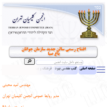
افتتاح رسمی سالن جدید سازمان جوانان
باغ صبا
صفحه اصلی
کتب مقدس یهود
فرهنگ و بینش یهود
اخبار
مقالات
ادبیات
آموزش زبان عبری
معرفی کتاب
بناهای تاریخی
مهندس امید محبتی
نشریه افق بینا
نرم‌افزار تحقیق
یهودیان جهان
آرشیو
آلبوم عکس
مدیر روابط عمومی انجمن کلیمیان تهران
نهاد های انجمن
تماس باما
پرسش و پاسخ
انتقادات و پیشنهادات