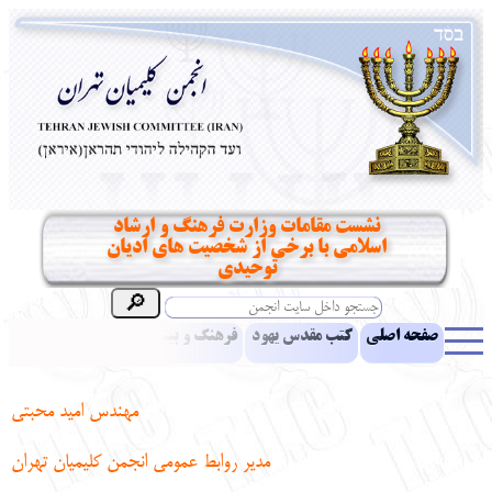
نشست مقامات وزارت فرهنگ و ارشاد
اسلامی با برخی از شخصیت های ادیان
توحیدی
صفحه اصلی
کتب مقدس یهود
فرهنگ و بینش یهود
اخبار
مقالات
ادبیات
آموزش زبان عبری
معرفی کتاب
بناهای تاریخی
مهندس امید محبتی
نشریه افق بینا
نرم‌افزار تحقیق
یهودیان جهان
آرشیو
آلبوم عکس
مدیر روابط عمومی انجمن کلیمیان تهران
نهاد های انجمن
تماس باما
پرسش و پاسخ
انتقادات و پیشنهادات