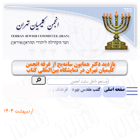
بازدید دکتر همایون سامه‌یح از غرفه انجمن
کلیمیان تهران در نمایشگاه بین‌المللی کتاب
صفحه اصلی
کتب مقدس یهود
فرهنگ و بینش یهود
اخبار
مقالات
ادبیات
آموزش زبان عبری
معرفی کتاب
بناهای تاریخی
اردیبهشت 1404
نشریه افق بینا
نرم‌افزار تحقیق
یهودیان جهان
آرشیو
آلبوم عکس
نهاد های انجمن
تماس باما
پرسش و پاسخ
انتقادات و پیشنهادات