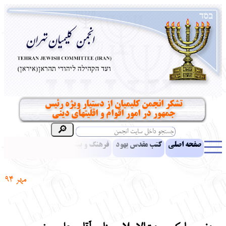
تشکر انجمن کلیمیان از دستیار ویژه رئیس
جمهور در امور اقوام و اقلیتهای دینی
صفحه اصلی
کتب مقدس یهود
فرهنگ و بینش یهود
اخبار
مقالات
ادبیات
آموزش زبان عبری
معرفی کتاب
بناهای تاریخی
مهر 94
نشریه افق بینا
نرم‌افزار تحقیق
یهودیان جهان
آرشیو
آلبوم عکس
نهاد های انجمن
تماس باما
پرسش و پاسخ
انتقادات و پیشنهادات