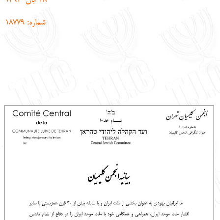
28
آبان
1392
English
עברית
شماره: 18779