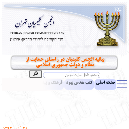
بیانیه انجمن کلیمیان در راستای حمایت از
نظام و دولت جمهوری اسلامی
صفحه اصلی
کتب مقدس یهود
فرهنگ و بینش یهود
اخبار
مقالات
ادبیات
آموزش زبان عبری
معرفی کتاب
بناهای تاریخی
نشریه افق بینا
نرم‌افزار تحقیق
یهودیان جهان
آرشیو
آلبوم عکس
نهاد های انجمن
تماس باما
پرسش و پاسخ
انتقادات و پیشنهادات