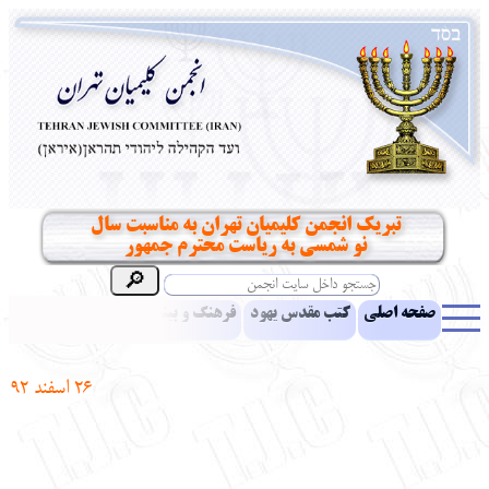
تبریک انجمن کلیمیان تهران به مناسبت سال
نو شمسی به ریاست محترم جمهور
صفحه اصلی
کتب مقدس یهود
فرهنگ و بینش یهود
اخبار
مقالات
ادبیات
آموزش زبان عبری
معرفی کتاب
بناهای تاریخی
26 اسفند 92
نشریه افق بینا
نرم‌افزار تحقیق
یهودیان جهان
آرشیو
آلبوم عکس
نهاد های انجمن
تماس باما
پرسش و پاسخ
انتقادات و پیشنهادات