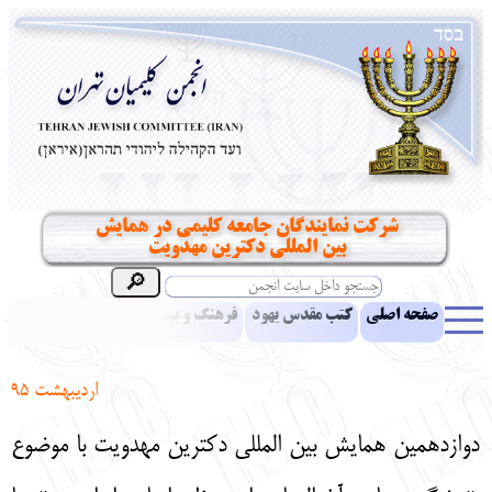
شرکت نمایندگان جامعه کلیمی در همایش
بین المللی دکترین مهدویت
صفحه اصلی
کتب مقدس یهود
فرهنگ و بینش یهود
اخبار
مقالات
ادبیات
آموزش زبان عبری
معرفی کتاب
بناهای تاریخی
اردیبهشت 95
نشریه افق بینا
نرم‌افزار تحقیق
یهودیان جهان
آرشیو
آلبوم عکس
دوازدهمین همایش بین المللی دکترین مهدویت با موضوع
نهاد های انجمن
تماس باما
پرسش و پاسخ
انتقادات و پیشنهادات