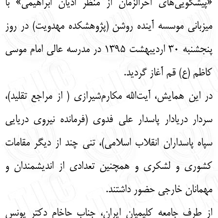
«پیشگویی‌های آخرالزمان از منظر ادیان ابراهیمی» با
English
עברית
میزبانی موسسه آینده روشن (پژوهشکده مهدویت) در روز
پنجشنبه ۳۰ اردیبهشت ۱۳۹۵ در مدرسه عالی امام موسی
کاظم (ع) قم آغاز گردید.
در این همایش، آیت‌الله مکارم‌شیرازی ( از مراجع تقلید)،
سردار دریادار پاسدار علی فدوی (فرمانده نیروی دریایی
سپاه پاسداران انقلاب اسلامی)، تنی چند از دیگر مقامات
کشوری و لشکری و همچنین تعدادی از اندیشمندان و
مهمانان خارجی حضور داشتند.
از طرف جامعه کلیمیان ایران، جناب حاخام دکتر یونس