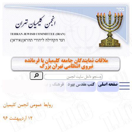
ملاقات نمایندگان جامعه کلیمیان با فرمانده
نیروی انتظامی تهران بزرگ
صفحه اصلی
کتب مقدس یهود
فرهنگ و بینش یهود
اخبار
مقالات
ادبیات
آموزش زبان عبری
معرفی کتاب
بناهای تاریخی
روابط عمومی انجمن کلیمیان
نشریه افق بینا
نرم‌افزار تحقیق
یهودیان جهان
آرشیو
آلبوم عکس
12 اردیبهشت 96
نهاد های انجمن
تماس باما
پرسش و پاسخ
انتقادات و پیشنهادات