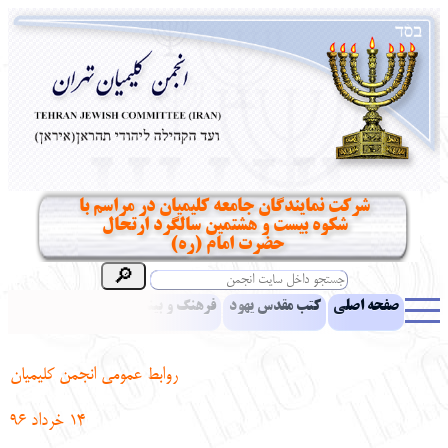
شرکت نمایندگان جامعه کلیمیان در مراسم با
شکوه بیست و هشتمین سالگرد ارتحال
حضرت امام (ره) ‎
صفحه اصلی
کتب مقدس یهود
فرهنگ و بینش یهود
اخبار
مقالات
ادبیات
آموزش زبان عبری
معرفی کتاب
بناهای تاریخی
روابط عمومی انجمن کلیمیان
نشریه افق بینا
نرم‌افزار تحقیق
یهودیان جهان
آرشیو
آلبوم عکس
14 خرداد 96
نهاد های انجمن
تماس باما
پرسش و پاسخ
انتقادات و پیشنهادات