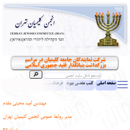
شرکت نمایندگان جامعه کلیمیان در مراسم
بزرگداشت بنیانگذار فقید جمهوری اسلامی
صفحه اصلی
کتب مقدس یهود
فرهنگ و بینش یهود
اخبار
مقالات
ادبیات
آموزش زبان عبری
معرفی کتاب
بناهای تاریخی
مهندس امید محبتی مقدم
نشریه افق بینا
نرم‌افزار تحقیق
یهودیان جهان
آرشیو
آلبوم عکس
مدیر روابط عمومی انجمن کلیمیان تهران
نهاد های انجمن
تماس باما
پرسش و پاسخ
انتقادات و پیشنهادات