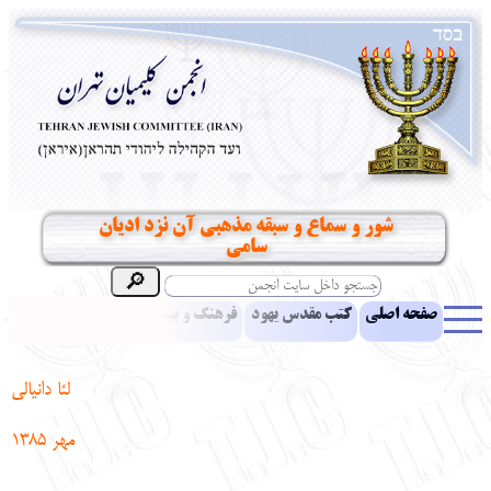
شور و سماع و سبقه مذهبي آن نزد اديان
سامي
صفحه اصلی
کتب مقدس یهود
فرهنگ و بینش یهود
اخبار
مقالات
ادبیات
آموزش زبان عبری
معرفی کتاب
بناهای تاریخی
لئا دانیالی
نشریه افق بینا
نرم‌افزار تحقیق
یهودیان جهان
آرشیو
آلبوم عکس
مهر
1385
نهاد های انجمن
تماس باما
پرسش و پاسخ
انتقادات و پیشنهادات