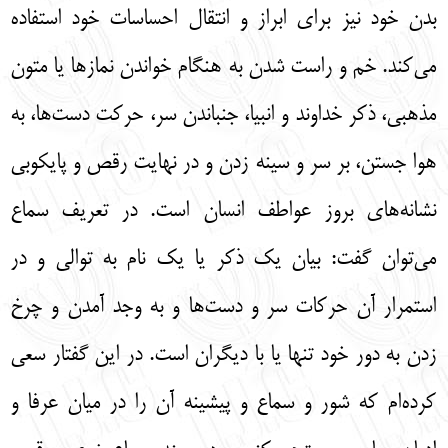
بدن خود نيز براي ابراز و انتقال احساسات خود استفاده
مي‌كند. خم و راست شدن به هنگام خواندن نمازها يا متون
مذهبي، ذكر خداوند و انبيا، جنباندن سر، حركت دست‌ها، به
هوا جستن، بر سر و سينه زدن و در نهايت رقص و پايكوبي
نشانه‌هاي بروز عواطف انسان است. در تعريف سماع
مي‌توان گفت: بيان يك ذكر يا يك نام به توالي و در
استمرار آن حركات سر و دست‌ها و به وجد آمدن و چرخ
زدن به دور خود تنها يا با ديگران است. در اين گفتار سعي
كرده‌ام كه شور و سماع و پيشينه آن را در ميان عرفا و