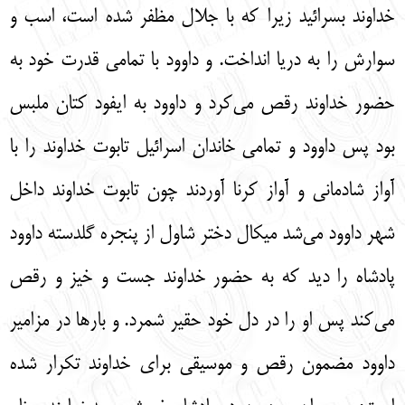
خداوند بسرائيد زيرا كه با جلال مظفر شده است، اسب و
سوارش را به دريا انداخت. و داوود با تمامي قدرت خود به
حضور خداوند رقص مي‌كرد و داوود به ايفود كتان ملبس
بود پس داوود و تمامي خاندان اسرائيل تابوت خداوند را با
آواز شادماني و آواز كرنا آوردند چون تابوت خداوند داخل
شهر داوود مي‌شد ميكال دختر شاول از پنجره گلدسته داوود
پادشاه را ديد كه به حضور خداوند جست و خيز و رقص
مي‌كند پس او را در دل خود حقير شمرد. و بارها در مزامير
داوود مضمون رقص و موسيقي براي خداوند تكرار شده