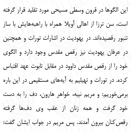
اين الگوها در قرون وسطي مسيحي مورد تقليد قرار گرفته
است، سن ترزا از اهالي آويلا همراه با راهبه‌هايش با ساز
تنبور رقصيده‌اند. در يهوديت در اشارات تورات و همچنين
در عرفان يهوديت نيز رقص مقدس وجود دارد و الگوي
خود را از رقص مقدس داوود در مقابل تابوت عهد اقتباس
كرده. در تورات و تهيليم به آيه‌هاي مستقيمي در اين باره
برمي‌خوريم: و مريم نبيه، خواهر هارون، دف را به دست
خود گرفت و همه زنان از عقب وي دف‌ها گرفته
رقص‌كنان بيرون آمدند. پس مريم در جواب ايشان گفت: