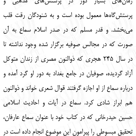
زمان‌هاي بسيار دور در پرستش‌هاي مذهبي و
پرستش‌گاه‌ها معمول بوده است و به شنودگان رقت قلب
مي‌بخشد. و قدر مسلم كه در صدر اسلام سماع به آن
صورت كه در مجالس صوفيه برگزار شده وجود نداشته تا
در سال 245 هجري كه ذوالنون مصري از زندان متوكل
آزاد گرديده، صوفيان در جامع بغداد به دور او گرد آمده و
درباره سماع از او اجازه گرفتند قوال شعري خواند و ذوالنون
هم ابراز شادي كرد. سماع در آيات و احاديث اسلامي
حسين حيدرخاني كه در كتاب خود با عنوان سماع عارفان،
تحقيق مبسوطي را پيرامون اين موضوع انجام داده است در