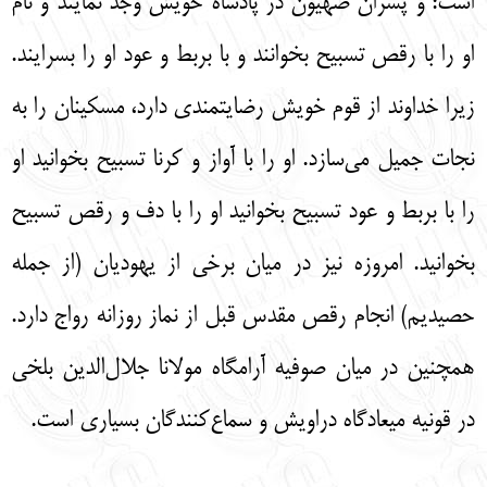
است: و پسران صهيون در پادشاه خويش وجد نمايند و نام
او را با رقص تسبيح بخوانند و با بربط و عود او را بسرايند.
زيرا خداوند از قوم خويش رضايتمندي دارد، مسكينان را به
نجات جميل مي‌سازد. او را با آواز و كرنا تسبيح بخوانيد او
را با بربط و عود تسبيح بخوانيد او را با دف و رقص تسبيح
بخوانيد. امروزه نيز در ميان برخي از يهوديان (از جمله
حصيديم) انجام رقص مقدس قبل از نماز روزانه رواج دارد.
همچنين در ميان صوفيه آرامگاه مولانا جلال‌الدين بلخي
در قونيه ميعادگاه دراويش و سماع‌كنندگان بسياري است.