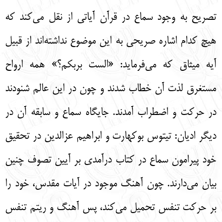
تصريح به وجود سماع در قرآن آياتي از نقل مي‌كند كه
هيچ كدام اشاره صريحي به اين موضوع نداشته‌اند از قبيل
آيه ميثاق كه مي‌فرمايد: «الست بربكم؟» همه ارواح
مستغرق لذت آن خطاب شدند و چون در اين عالم شنودند
در حركت و اضطراب آمدند. جايگاه سماع و سابقه آن در
ديگر اديان: تيتوس بوكهارت و ابراهيم عزالدين در تحقيق
خود پيرامون سماع در كتاب درآمدي بر آيين تصوف چنين
بيان مي‌دارند. چون آهنگ موجود در آيات مقدس، خود را
بر حركت تنفس تحميل مي‌كند، پس آهنگ و ريتم تنفس