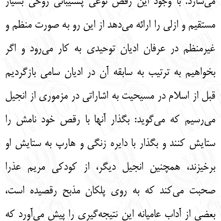
مي‌سازد. با وجود اين رقص نوعي پشتيباني روحي بسيار
مستقيم و ازلي را ارائه مي‌دهد از اين رو به صورت منظم و
غيرمنظم در عرفان اديان توحيدي به كار مي‌رود و اگر
بخواهيم به ترتيب به سابقه آن در اديان سامي بازگرديم
قبل از اسلام در مسيحيت به اشاراتي در مزموري از انجيل
مي‌رسيم كه مي‌گويد: بگذار آنها با رقص خود نامش را
ستايش كنند و بگذار با دايره زنگي و هارپ به ستايش او
برخيزند، همچنين انجيل ديگر، از كودكي مريم عذرا
صحبت مي‌كند كه به روي پلكان مذبح رقصيده است،
بعضي از آداب عاميانه اين نتيجه‌گيري را پيش مي‌آورد كه