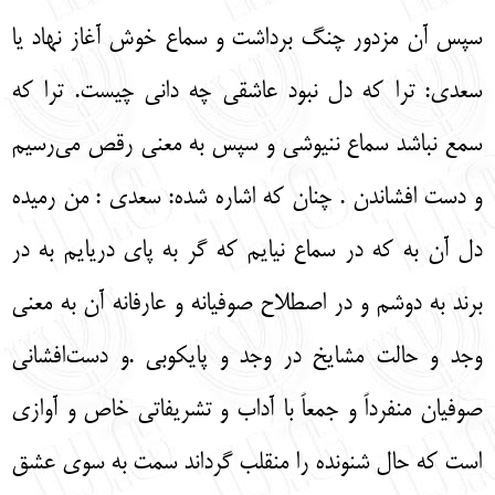
سپس آن مزدور چنگ برداشت و سماع خوش آغاز نهاد يا
سعدي: ترا كه دل نبود عاشقي چه داني چيست. ترا كه
سمع نباشد سماع ننيوشي و سپس به معني رقص مي‌رسيم
و دست افشاندن . چنان كه اشاره شده: سعدي : من رميده
دل آن به كه در سماع نيايم كه گر به پاي دريايم به در
برند به دوشم و در اصطلاح صوفيانه و عارفانه آن به معني
وجد و حالت مشايخ در وجد و پايكوبي .و دست‌افشاني
صوفيان منفرداً و جمعاً با آداب و تشريفاتي خاص و آوازي
است كه حال شنونده را منقلب گرداند سمت به سوي عشق