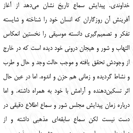
خداوندي. پيدايش سماع تاريخ نشان مي‌دهد از آغاز
آفرينش آن روزگاران كه انسان خود را شناخته و شايسته
تفكر و تصميم‌گيري دانسته موسيقي را نخستين انعكاس
التهاب و شور و هيجان دروني خود ديده است كه در خارج
از وجودش تحقق يافته و موجب حالت وجد و حال و طرب
و نشاط گرديده و زماني هم حزن و اندوه. اما در عين حال
اثر تسكين‌دهنده و آرامش با خود به همراه داشته. و اما
درباره زمان پيدايش مجلس شور و سماع اطلاع دقيقي در
دست نيست لكن سماع سابقه‌اي مذهبي داشته و از