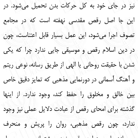
نيز در جاي خود به كل حركات بدن تحميل مي‌شود. در
اين جا اصل رقص مقدسي نهفته است كه در مجامع
تصوف اجرا مي‌شود، اين عمل بسيار قابل اعتناست، چون
در دين اسلام رقص و موسيقي جايي ندارد چرا كه يكي
شدن با حقيقت روحاني يا الهي از طريق رسانه، نوعي ريتم
و آهنگ آسماني در دورنمايي مذهبي كه تمايز دقيق خاص
بين خالق و مخلوق را حفظ كند، وجود ندارد. از اينها
گذشته براي امحاي رقص از عبادت دلايل عملي نيز وجود
ندارد، چون رقص مذهبي، روان را پريش و منحرف