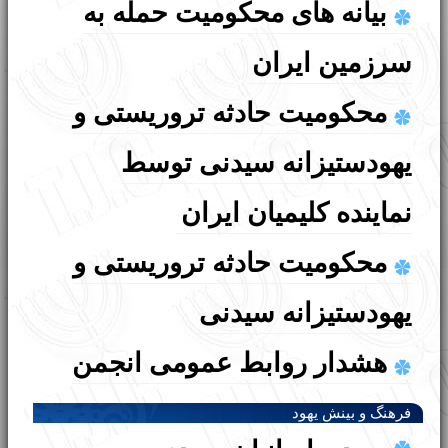
بیانه های محکومیت حمله به
English
עברית
سرزمین ایران
محکومیت حادثه تروریستی و
یهودستیزانه سیدنی توسط
نماینده کلیمیان ایران
محکومیت حادثه تروریستی و
یهودستیزانه سیدنی
هشدار روابط عمومی انجمن
کلیمیان تهران در خصوص برخی
فرهنگ و بینش یهود