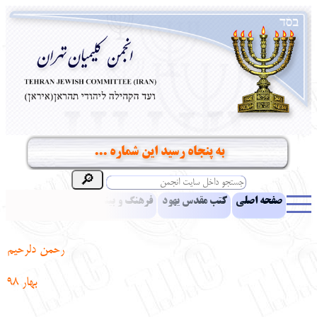
به پنجاه رسید این شماره ...
صفحه اصلی
کتب مقدس یهود
فرهنگ و بینش یهود
اخبار
مقالات
ادبیات
آموزش زبان عبری
معرفی کتاب
بناهای تاریخی
رحمن دلرحیم
نشریه افق بینا
نرم‌افزار تحقیق
یهودیان جهان
آرشیو
آلبوم عکس
بهار 98
نهاد های انجمن
تماس باما
پرسش و پاسخ
انتقادات و پیشنهادات