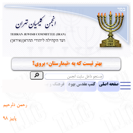
بهتر نیست که به «تیمارستان» بروی؟
صفحه اصلی
کتب مقدس یهود
فرهنگ و بینش یهود
اخبار
مقالات
ادبیات
آموزش زبان عبری
معرفی کتاب
بناهای تاریخی
رحمن دلرحیم
نشریه افق بینا
نرم‌افزار تحقیق
یهودیان جهان
آرشیو
آلبوم عکس
پاییز 98
نهاد های انجمن
تماس باما
پرسش و پاسخ
انتقادات و پیشنهادات