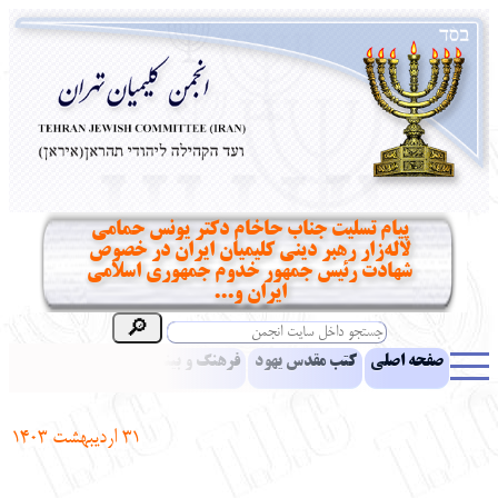
پیام تسلیت جناب حاخام دکتر یونس حمامی
لاله‌زار رهبر دینی کلیمیان ایران در خصوص
شهادت رئیس جمهور خدوم جمهوری اسلامی
ایران و...
صفحه اصلی
کتب مقدس یهود
فرهنگ و بینش یهود
اخبار
مقالات
ادبیات
آموزش زبان عبری
معرفی کتاب
بناهای تاریخی
31
اردیبهشت
1403
نشریه افق بینا
نرم‌افزار تحقیق
یهودیان جهان
آرشیو
آلبوم عکس