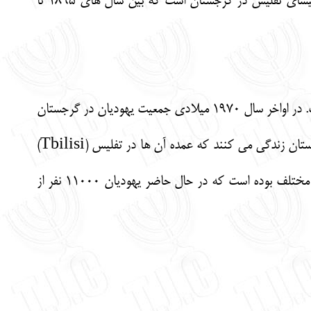
Great Synagogue (کنیسای اعظم( یا Georgian synagogue معروف ترین و قدیمی ترین کنیسای تفلیس در گرجستان است که بین سال های 1895 تا
در چند دهه ی گذشته به علت مهاجرت، جمعیت یهودیان در گرجستان افت شدیدی را به خود شاهد بوده است. در اواخر سال 1970 میلادی جمعیت یهودیان در گرجستان
به 80000 نفر رسید در حالی که اخرین آمارها حاکی از آن است که هم اکنون حدود 13000 یهودی در گرجستان زندگی می کنند که عمده آن ها در تفلیس (Tbilisi)
پایتخت این کشور سکونت دارند. تفلیس در طول تاریخ سکونت گاه مردم مختلفی با نژاد، فرهنگ و مذاهب مختلف بوده است که در حال حاضر یهودیان 11000 نفر از