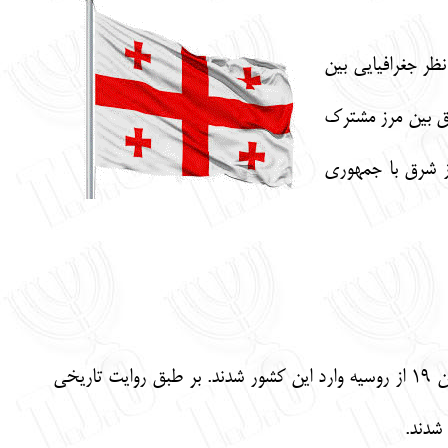
از نظر جغرافیایی بین
یق بین مرز مشترک
از شرق با جمهوری
می رسد. یهودیان سفارادی پس از اخراج از اسپانیا در قرن 15 میلادی و بعد از آن یهودیان اشکنازی در قرن 19 از روسیه وارد این کشور شدند. بر طبق روایت تاریخی
 شدند.