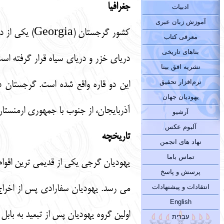
جغرافیا
ادبیات
آموزش زبان عبری
کشور گرجستان
معرفی کتاب
بناهای تاریخی
دریای خزر و دریای سیاه قرار گرفته اس
نشریه افق بینا
نرم‌افزار تحقیق
این دو قاره واقع شده است. گرجستان د
یهودیان جهان
آذربایجان، از جنوب با جمهوری ارمنستان
آرشیو
آلبوم عکس
تاریخچه
نهاد های انجمن
تماس باما
یهودیان گرجی یکی از قدیمی ترین اقوام در گ
پرسش و پاسخ
انتقادات و پیشنهادات
English
اولین گروه یهودیان پس از تبعید به بابل
עברית