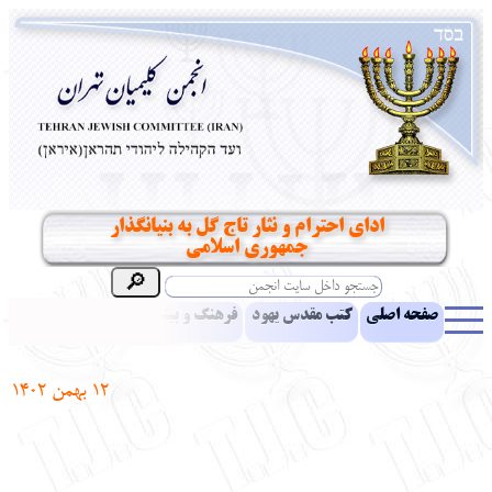
ادای احترام و نثار تاج گل به بنیانگذار
جمهوری اسلامی
صفحه اصلی
کتب مقدس یهود
فرهنگ و بینش یهود
اخبار
مقالات
ادبیات
آموزش زبان عبری
معرفی کتاب
بناهای تاریخی
12
بهمن
1402
نشریه افق بینا
نرم‌افزار تحقیق
یهودیان جهان
آرشیو
آلبوم عکس
نهاد های انجمن
تماس باما
پرسش و پاسخ
انتقادات و پیشنهادات