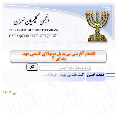
افتخارآفرینی بی‌بدیل نونهالان کلیمی مهد
یلدای ۲
صفحه اصلی
کتب مقدس یهود
فرهنگ و بینش یهود
اخبار
مقالات
ادبیات
آموزش زبان عبری
معرفی کتاب
بناهای تاریخی
تیر 1404
نشریه افق بینا
نرم‌افزار تحقیق
یهودیان جهان
آرشیو
آلبوم عکس
نهاد های انجمن
تماس باما
پرسش و پاسخ
انتقادات و پیشنهادات