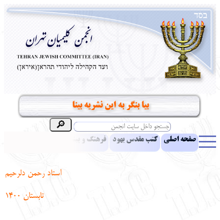
بیا بنگر به این نشریه بینا
صفحه اصلی
کتب مقدس یهود
فرهنگ و بینش یهود
اخبار
مقالات
ادبیات
آموزش زبان عبری
معرفی کتاب
بناهای تاریخی
استاد رحمن دلرحیم
نشریه افق بینا
نرم‌افزار تحقیق
یهودیان جهان
آرشیو
آلبوم عکس
تابستان 1400
نهاد های انجمن
تماس باما
پرسش و پاسخ
انتقادات و پیشنهادات