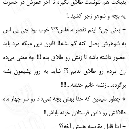
بدبخت هم نتونست طلاق بگیره تا آخر عمرش در حسرت
یه بچه و شوهر زجر کشید..!
- یعنی چی؟ اینم تقصر ماهاس؟؟؟ خوب بود جی پی اس
به شوهرش وصل کنه گم نشه!! قانون دین میگه مرد باید
حضور داشته باشه تا زنش رو طلاق بده !!! چه معنی می‌ده
زن مردم رو طلاق بدیم ؟؟ شاید یه روز پشیمون بشه
برگرده....زنشه خانم حقشه...!!!!
* چطور سیمین که خدا بهش بچه نمی‌داد رو سر چهار ماه
طلاقش رو دادن فرستادن خونه باباش!!
- اینا قابل مقایسه هستن آخه؟؟