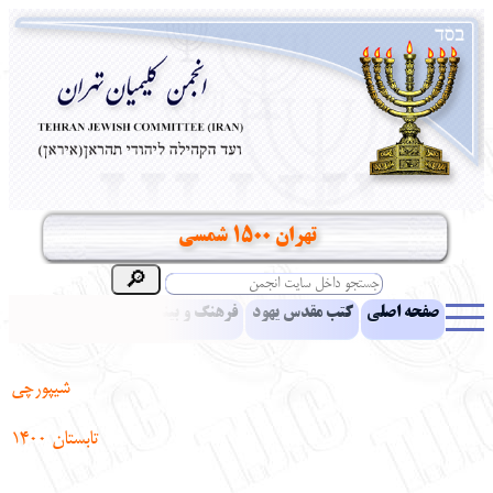
تهران 1500 شمسی
صفحه اصلی
کتب مقدس یهود
فرهنگ و بینش یهود
اخبار
مقالات
ادبیات
آموزش زبان عبری
معرفی کتاب
بناهای تاریخی
شیپورچی
نشریه افق بینا
نرم‌افزار تحقیق
یهودیان جهان
آرشیو
آلبوم عکس
تابستان 1400
نهاد های انجمن
تماس باما
پرسش و پاسخ
انتقادات و پیشنهادات