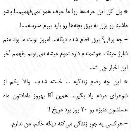
* ول کن این حرف‌ها رو! ما حرف همو نمی‌فهمیم..! پاشو
ماشینا رو بزن به برق بچه‌ها رو باید ببرم مدرسه....!
- چه برقی؟ برق قطع شده دیگه... امروز نوبت ما بود منم
شارژ عینک هوشمندم داره تموم میشه نمی‌تونم بفهمم آخر
این اخبار چی شد.
* این چه وضع زندگیه ... خسته شدم... والا یکم از
شوهرای مردم یاد بگیر... همین آقا بهروز دامادتون ماه
عسلشون منیژه رو 20 روز برد مریخ !!
- هرکسی یه جور زندگی می‌کنه دیگه خانم. من ندارم.