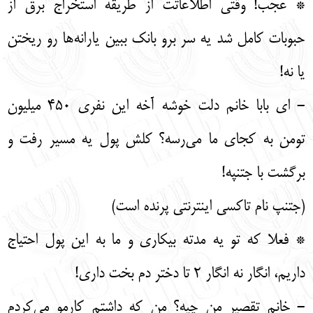
* عجب! وقتی اطلاعاتت از طریقه استخراج برق از
حبوبات کامل شد یه سر برو بانک ببین یارانه‌ها رو ریختن
یا نه!
- ای بابا خانم دلت خوشه آخه این نفری 450 میلیون
تومن به کجای ما می‌رسه؟ کلش پول یه مسیر رفت و
برگشت با جتنپه!
(جتنپ نام تاکسی اینترنتی پرنده است)
* فعلا که تو یه مدته بیکاری و ما به این پول احتیاج
داریم، انگار نه انگار 2 تا دختر دم بخت داری!
- خانم تقصیر من چیه؟ من که داشتم کارمو می‌کردم