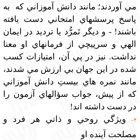
مي‌ آوردند؛ مانند دانش آموزاني كه به
پاسخ پرسشهاي امتحاني دست يافته
باشند! - و ديگر تَمرُّد يا ترديد در ايمان
الهي و سرپيچي از فرمانهاي او معنا
نداشت. نيز در پي آن، امتيازات كسب
شده در اين جهان بي‌‌ ارزش مي شدند،
مانند نمره هاي بيستِ دانش آموزاني
كه از پيش، جواب سؤالهاي آزمون را
در دست داشته اند!
ويژگي روحي و ذاتي هر فرد و
4-
مصلحت آينده او