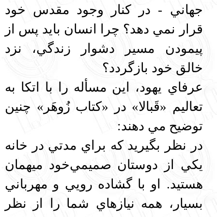
جهاني - در كنار وجود مقدس خود
قرار نمي دهد؟ چرا انسان بايد پس از
پيمودن مسير دشوار زندگي، نزد
خالق خود بازگردد؟
عرفاي يهود، اين مسأله را با اتكا به
تعاليم «قَبالا» در «كتاب زُوهَر» چنين
توضيح مي دهند:
در نظر بگيريد كه براي مدتي در خانه
يكي از دوستان صميمي‌‌خود ميهمان
هستيد. او با گشاده رويي و مهرباني
بسيار، همه نيازهاي شما را از نظر