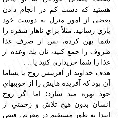
هستيد كه دست كم در انجام دادن
بعضي از امور منزل به دوست خود
ياري رسانيد. مثلاً براي ناهار سفره را
شما پهن كرده، پس از صرف غذا
ظروف را جمع كنيد، نان يك وعده از
غذا را شما خريداري كنيد يا... .
هدف خداوند از آفرينش روح يا نِشاما
آن بود كه آفريده هايش را از خوبيهاي
خود بهره مند سازد؛ اما اگر روح
انسان بدون هيچ تلاش و زحمتي از
ابتدا به طور مستقيم در معرض فيض