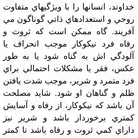
خداوند، انسانها را با ويژگيهاي متفاوت
روحي و استعدادهاي ذاتي گوناگون مي
آفريند. گاه ممكن است كه ثروت و
رفاه فرد نيكوكار موجب انحراف يا
آلودگي اش به گناه شود يا به طور
عكس‌، فقر يا مشكلات احتمالي براي
فرد متمرد و شرير، موجب شدت يافتن
ظلم و گناهان او شود. شايد مصلحت
آن باشد كه نيكوكار، از رفاه و آسايش
كمتري برخوردار باشد و شرير نيز
داراي كمي ثروت و رفاه باشد تا كمتر