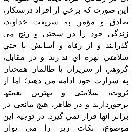
اين صورت كه برخي از افراد درستكار،
صادق و مؤمن به شريعت خداوند،
زندگي خود را در سختي و رنج مي
گذرانند و از رفاه و آسايش يا حتي
سلامتي بهره‌ اي ندارند و در مقابل،
گروهي از شريران يا ظالمان همچنان
به شرارت خود ادامه مي دهند؛ اما از
ثروت، سلامتي و بهترين نعمتها
برخوردارند و در ظاهر، هيچ مانعي در
برابر آنها قرار نمي گيرد. در توجيه اين
موضوع، نكات زير را مي توان