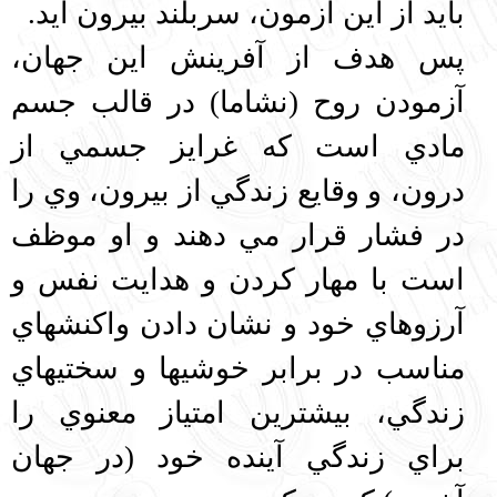
بايد از اين آزمون، سربلند بيرون آيد.
پس هدف از آفرينش اين جهان،
آزمودن روح (نشاما) در قالب جسم
مادي است كه غرايز جسمي‌‌ از
درون، و وقايع زندگي از بيرون، وي را
در فشار قرار مي دهند و او موظف
است با مهار كردن و هدايت نفس و
آرزوهاي خود و نشان دادن واكنشهاي
مناسب در برابر خوشيها و سختيهاي
زندگي، بيشترين امتياز معنوي را
براي زندگي آينده خود (در جهان