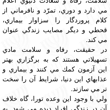
سلامت، رفاه و سعادت دنيوي اعلام
مي دارد و دوري، تمرّد و نافرماني از
كلام پروردگار را سزاوار بيماري،
قحطي و ديگر مصايب زندگي عنوان
مي كند.
در حقيقت، رفاه و سلامت مادي
تسهيلاتي هستند كه به برگزاري بهتر
اين آزمون كمك مي كنند و بيماري و
عذابهاي اين دنيا، شرايط آن را سخت
تر مي سازند.
ولي با وجود اين وعده تورا، گاه خلاف
آن در زندگي افراد ديده مي شود. به