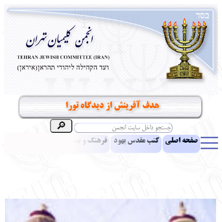
هدف آفرينش از ديدگاه تورا
صفحه اصلی
کتب مقدس یهود
فرهنگ و بینش یهود
اخبار
مقالات
ادبیات
آموزش زبان عبری
معرفی کتاب
بناهای تاریخی
نشریه افق بینا
نرم‌افزار تحقیق
یهودیان جهان
آرشیو
آلبوم عکس
نهاد های انجمن
تماس باما
پرسش و پاسخ
انتقادات و پیشنهادات