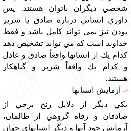
شخصي ديگران ناتوان هستند. پس
داوري انساني درباره صادق يا شرير
بودن نيز نمي تواند كامل باشد و فقط
خداوند است كه مي تواند تشخيص دهد
كدام يك از انسانها واقعاً صادق و عادل
و كدام يك واقعاً شرير و گناهكار
هستند.
آزمايش انسانها
3-
يكي ديگر از دلايل رنج برخي از
صادقان و رفاه گروهي از ظالمان،
آزمايش خود آنها و ديگر انسانهاي جهان