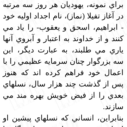
براي نمونه، يهوديان هر روز سه مرتبه
در آغاز تفيلا (نماز)، نام اجداد اوليه خود
- ابراهيم، اسحق و يعقوب- را ياد مي
كنند و از خداوند به اعتبار و آبروي آنها
ياري مي طلبند، به عبارت ديگر، اين
سه بزرگوار چنان سرمايه عظيمي را با
اعمال خود فراهم كرده اند كه هنوز
پس از گذشت چند هزار سال، نسلهاي
بعدي را از فيض خويش بهره مند مي
سازند.
بنابراين، انساني كه نسلهاي پيشين او