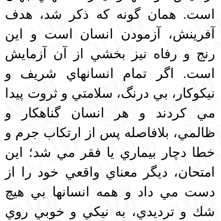
است. همان گونه كه ذكر شد، هدف
آفرينش، آزمودن انسان است و اين
رنج و رفاه نيز بخشي از آن آزمايش
است. اگر تمام انسانهاي شريف و
نيكوكار، بي درنگ، سلامتي و ثروت پيدا
مي كردند و هر انسان گناهكار و
ظالمي، بلافاصله پس از ارتكاب جرم و
خطا دچار بيماري يا فقر مي شد؛ اين
امتحان، ديگر معناي واقعي خود را از
دست مي داد و همه انسانها بي هيچ
شك و ترديدي، به نيكي و خوبي روي