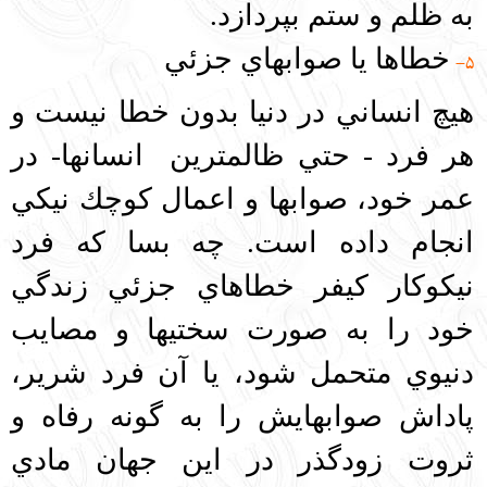
به ظلم و ستم بپردازد.
خطاها يا صوابهاي جزئي
5-
هيچ انساني در دنيا بدون خطا نيست و
هر فرد - حتي ظالمترين انسانها- در
عمر خود، صوابها و اعمال كوچك نيكي
انجام داده است. چه بسا كه فرد
نيكوكار كيفر خطاهاي جزئي زندگي
خود را به صورت سختيها و مصايب
دنيوي متحمل شود، يا آن فرد شرير،
پاداش صوابهايش را به گونه رفاه و
ثروت زودگذر در اين جهان مادي