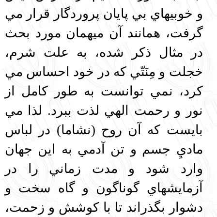
و خوبيهاي بي پايان پروردگار قرار مي
گرفت، همانند آن ميهمان مورد بحث
در مثال ذكر شده، به علت شرم،
خجلت و مِنَتّي كه در خود احساس مي‌
كرد، نمي توانست به طور كامل از
نور و رحمت الهي لذت ببرد. لذا مي
بايست كه آن روح (نشاما) در لباس
ماديِ جسم و تن آدمي به اين جهان
وارد شود و مدت زماني را در
آزمايشهاي گوناگون و گاه سخت و
دشوار بگذراند تا با كوشش و زحمت،