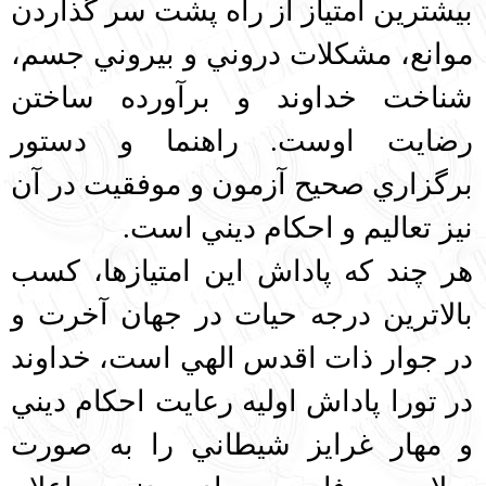
بيشترين امتياز از راه پشت سر گذاردن
موانع، مشكلات دروني و بيروني جسم،
شناخت خداوند و برآورده ساختن
رضايت اوست. راهنما و دستور
برگزاري صحيح آزمون و موفقيت در آن
نيز تعاليم و احكام ديني است.
هر چند كه پاداش اين امتيازها، كسب
بالاترين درجه حيات در جهان آخرت و
در جوار ذات اقدس الهي است، خداوند
در تورا پاداش اوليه رعايت احكام ديني
و مهار غرايز شيطاني را به صورت