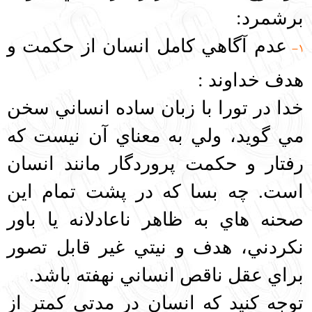
برشمرد:
عدم آگاهي كامل انسان از حكمت و
1-
هدف خداوند
:
خدا در تورا با زبان ساده انساني سخن
مي گويد، ولي به معناي آن نيست كه
رفتار و حكمت پروردگار مانند انسان
است. چه بسا كه در پشت تمام اين
صحنه هاي به ظاهر ناعادلانه يا باور
نكردني، هدف و نيتي غير قابل تصور
براي عقل ناقص انساني نهفته باشد.
توجه كنيد كه انسان در مدتي كمتر از