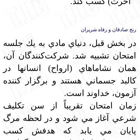
آخرت) كسب كند.
رنج صادقان و رفاه شريران
در بخش قبل، دنياي مادي به يك جلسه
امتحان تشبيه شد. شركت‌‌كنندگان آن،
همان نشاماهاي (ارواح) انسانها در
كالبد جسماني هستند و برگزار كننده
آزمون، خداوند است.
زمان امتحان تقريباً از سن تكليف
شرعي آغاز مي‌ شود و در لحظه مرگ
پايان مي يابد كه هدفش كسب