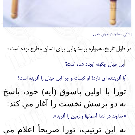
زندگي انسانها در جهان مادي
:
در طول تاريخ، همواره پرسشهايي براي انسان مطرح بوده است :
ا
ين جهان چگونه ايجاد شده است؟
آيا آفريننده اي دارد؟ او كيست و چرا اين جهان را آفريده است؟
تورا با اولين پاسوق (آيه) خود، پاسخ
به دو پرسش نخست را آغاز مي كند:
«خداوند در ابتدا آسمانها و زمين را آفريد».
به اين ترتيب، تورا صريحاً اعلام مي