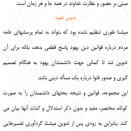
مبني بر حضور و نظارت خداوند در همه جا و هر زمان است.
تدوين تلمود
ميشنا طوري تنظيم نشده بود كه بتواند به تمام پرسشهاي عامه
مردم درباره قوانين دين يهود پاسخ قطعي بدهد، بلكه ‎براي آن
تدوين شد تا كمكي جهت دانشمندان يهود به هنگام تصميم
گيري و صدور فتوا درباره يك مسأله ديني باشد.
اين مجموعه، قوانين و نتيجه بحثهاي دانشمندان را به صورت
كوتاه، مختصر، مفيد و بدون ذكر استدلال و اثبات آنها بيان مي
كند. بنابراين به زودي پس از تدوين ميشنا، گردآوري تفسيرهايي