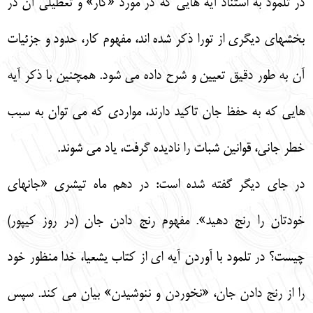
در تلمود به استناد آيه هايي كه در مورد «كار» و تعطيلي آن در
بخشهاي ديگري از تورا ذكر شده اند، مفهوم كار، حدود و جزئيات
آن به طور دقيق تعيين و شرح داده مي شود. همچنين با ذكر آيه
هايي كه به حفظ جان تاكيد دارند، مواردي كه مي توان به سبب
خطر جاني، قوانين شبات را ناديده گرفت، ياد مي شوند.
در جاي ديگر گفته شده است: در دهم ماه تيشري «جانهاي
خودتان را رنج دهيد». مفهوم رنج دادن جان (در روز كيپور)
چيست؟ در تلمود با آوردن آيه اي از كتاب يشعيا، خدا منظور خود
را از رنج دادن جان، «نخوردن و ننوشيدن» بيان مي كند. سپس