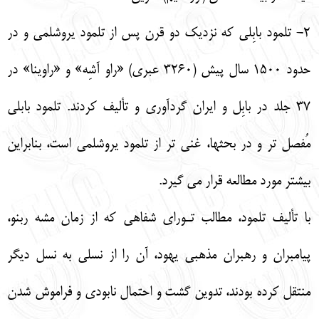
2- تلمود بابِلي‎‎ كه نزديك دو قرن پس از تلمود يروشلمي و در
حدود 1500 سال پيش (3260 عبري) «راو آشِه» و «راوينا» در
37 جلد در بابِل و ايران گردآوري و تأليف كردند. تلمود بابلي
مُفصل تر و در بحثها، غني تر از تلمود يروشلمي است، بنابراين
بيشتر مورد مطالعه قرار مي گيرد.
با تأليف تلمود، مطالب تـوراي شفاهي كه از زمان مشه ربنو،
پيامبران و رهبران مذهبي يهود، آن را از نسلي به نسل ديگر
منتقل كرده بودند، تدوين گشت و احتمال نابودي و فراموش شدن