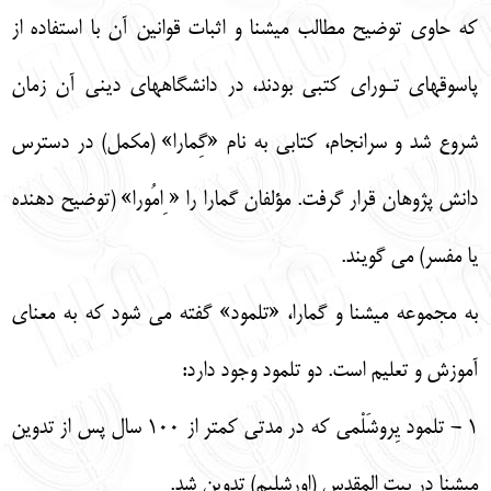
كه حاوي توضيح مطالب ميشنا و اثبات قوانين آن با استفاده از
پاسوقهاي تـوراي كتبي بودند، در دانشگاههاي ديني آن زمان
شروع شد و سرانجام، كتابي به نام «گِمارا» (مكمل) در دسترس
دانش پژوهان قرار گرفت. مؤلفان گمارا را « ِامُورا» (توضيح دهنده
يا مفسر) مي گويند.
به مجموعه ميشنا و گمارا، «تلمود» گفته مي شود كه به معناي
آموزش و تعليم است. دو تلمود وجود دارد:
1 - تلمود يِروشَلْمي كه در مدتي كمتر از 100 سال پس از تدوين
ميشنا در بيت المقدس (اورشليم) تدوين شد.