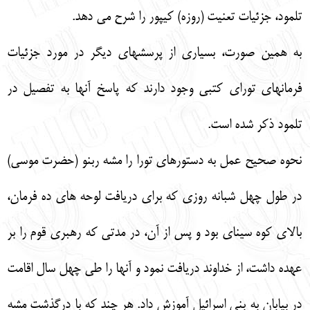
تلمود، جزئيات تعنيت (روزه) كيپور را شرح مي دهد.
به همين صورت، بسياري از پرسشهاي ديگر در مورد جزئيات
فرمانهاي توراي كتبي وجود دارند كه پاسخ آنها به تفصيل در
تلمود ذكر شده است.
نحوه صحيح عمل به دستورهاي تورا را مشه ربنو (حضرت موسي)
در طول چهل شبانه روزي كه براي دريافت لوحه هاي ده فرمان،
بالاي كوه سيناي بود و پس از آن، در مدتي كه رهبري قوم را بر
عهده داشت، از خداوند دريافت نمود و آنها را طي چهل سال اقامت
در بيابان به بني اسرائيل آموزش داد. هر چند كه با درگذشت مشه