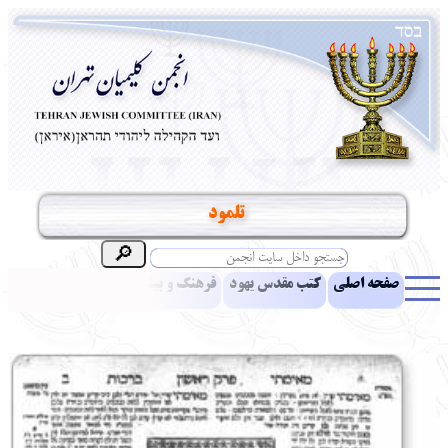
تلمود
صفحه اصلی
کتب مقدس یهود
فرهنگ و بینش یهود
اخبار
مقالات
ادبیات
آموزش زبان عبری
معرفی کتاب
بناهای تاریخی
نشریه افق بینا
نرم‌افزار تحقیق
یهودیان جهان
آرشیو
آلبوم عکس
نهاد های انجمن
تماس باما
پرسش و پاسخ
انتقادات و پیشنهادات