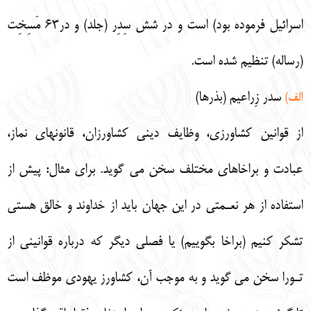
اسرائيل فرموده بود) است و در شش سِدِر (جلد) و در63 مَسِخِت
(رساله) تنظيم شده است.
سدر زِراعيم (بذرها)
الف)
از قوانين كشاورزي، وظايف ديني كشاورزان، قانونهاي نماز،
عبادت و براخاهاي مختلف سخن مي گويد. براي مثال: پيش از
استفاده از هر نعـمتي در اين جهان بايد از خداوند و خالق هستي
تشكر كنيم (براخا بگوييم) يا فصلي ديگر كه درباره قوانيني از
تـورا سخن مي گويد و به موجب آن، كشاورز يهودي موظف است