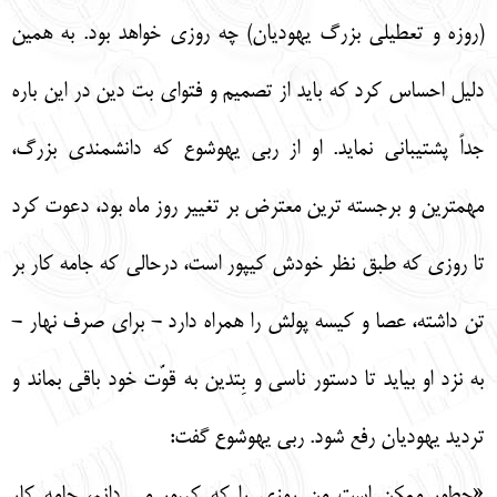
(روزه و تعطيلي بزرگ يهوديان) چه روزي خواهد بود. به همين
دليل احساس كرد كه بايد از تصميم و فتواي بت دين در اين باره
جداً پشتيباني نمايد. او از ربي يهوشوع كه دانشمندي بزرگ،
مهمترين و برجسته ترين معترض بر تغيير روز ماه بود، دعوت كرد
تا روزي كه طبق نظر خودش كيپور است، درحالي كه جامه كار بر
تن داشته، ‎عصا و كيسه پولش را همراه دارد - براي صرف نهار -
به نزد او بيايد تا دستور ناسي و بِتدين به قوّت خود باقي بماند و
ترديد يهوديان رفع شود. ربي يهوشوع گفت:
«چطور ممكن است من روزي را كه كيپور مي دانم، جامه كار