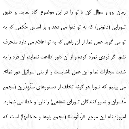
زمان برو و سؤال كن تا تو را در اين موضوع آگاه نمايد. بر طبق
تـورايي (قانوني) كه به تو فتوا مي دهد و بر اساس حُكمي كه به
تو مي گويد عمل نما. از آن راهي كه به تو اعلام مي دارد منحرف
نشو. اگر فردي تمرّد كرده و از آن داور اطاعت ننمايد، آن فرد را به
شدت مجازات نما و اين عمل ناشايست را از بني اسرائيل دور نما».
مي بينيم كه تـورا هر گونه تخلف از دستورهاي سَنْهِدْرين (مجمع
مُفسران و تعبيركنندگان تـوراي شفاهي) را ناروا و خطا مي شمارد.
امروزه نام اين مرجع «رَبانُوت» (مجمع راوها و حاخامها) است كه