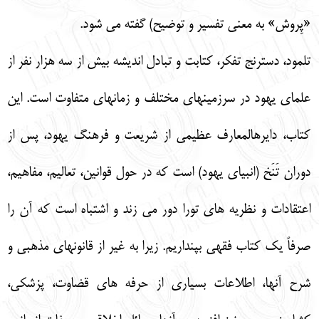
«پِروش» به معني تفسير و توضيح) گفته مي شود.
تلمود، دسترنج تفكر، كتابت و تبادل انديشه بيش از سه هزار نفر از
علماي يهود در سرزمينهاي مختلف و زمانهاي متفاوت است. اين
كتاب، دايرهالمعارف عظيمي از شريعت و فرهنگ يهود، پس از
دوران تَنَخ (انبياي يهود) است كه در حول قوانين، تعاليم، مفاهيم،
اعتقادات و نظريه هاي تورا دور مي زند و اشتباه است كه آن را
صرفاً يك كتاب فقهي بپنداريم. زيرا به غير از قانونهاي مذهبي و
شرح آنها، اطلاعات بسياري از حرفه هاي قضاوت، پزشكي،