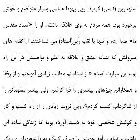
سنهدرين (ناسي) گرديد. ربي يهودا هناسي بسيار متواضع و خوش
برخورد بود. همه مردم به وي علاقه داشته، او را «استاد مقدس
ما» صدا زده و تنها با لقب رَبي(استاد) مي شناختند. از گفته هاي
معروفش كه نشانه عشق و علاقه به علم و تواضعش در اين راه
بود، اين عبارت است: « از استادانم مطالب زيادي آموختم و از رفقا
و همكارانم چيزهاي بيشتري را فرا گرفتم، ولي بيشتر معلوماتم را
از شاگردانم كسب كردم». ربي ثروت زيادي را از راه كسب و كار
و كوشش شخصي خود به دست آورده بود؛ اما زندگي ساده اي
داشت و تمام درآمد خويش را صرف كمك به دانشجويان و ديگر