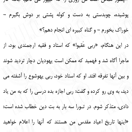
پوشيده، چوبدستي به دست و كوله پشتي بر دوش بگيرم -
خوراك بخورم - و گناه كبيره اي انجام دهم؟»
در اين هنگام، «ربي عَقيوا» كه استاد و فقيه ارجمندي بود، از
ماجرا آگاه شد و فهميد كه ممكن است يهوديان دچار ترديد شوند
و بين آنها تفرقه افتد. او كه استاد خود، ربي يهوشوع را آشفته مي
ديد، به وي رو كرده و گفت: ربي اجازه بده درسي را كه به من ياد
دادي، متذكر شوم. در تـورا سه بار به بت دين خطاب شده است:
«اينها تاريخ اعياد مقدس من هستند كه آنها را اعلام خواهيد