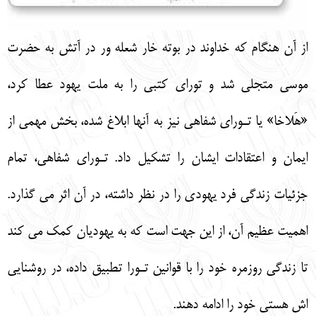
از آن هنگام كه خداوند در بوته خار شعله ور در آتش به حضرت
موسي متجلي شد و توراي كتبي را به ملت يهود عطا كرد،
«هَلاخا» يا تـوراي شفاهي نيز به آنها ابلاغ شده، بخش مهمي از
ايمان و اعتقادات ايشان را تشكيل داد. تـوراي شفاهي، تمام
جزئيات زندگي فرد يهودي را در نظر داشته، در آن اثر مي گذارد.
اهميت عظيم آن، از اين جهت است كه به يهوديان كمك مي كند
تا زندگي روزمره خود را با قوانين تـورا تطبيق داده، در روشنايي
اش هستي خود را ادامه دهند.