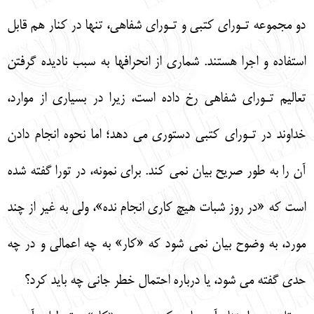
دو مجموعه تـوراي كتبي و تـوراي شفاهي، تنها در كنار هم قابل
استفاده و اجرا هستند. شماري از انحرافها به سبب ناديده گرفتن
تعاليم تـوراي شفاهي رخ داده است، زيرا در بسياري از موارد،
خداوند در تـوراي كتبي دستوري مي دهد؛ اما نحوه انجام دادن
آن را به طور صريح بيان نمي كند. براي نمونه، در تورا گفته شده
است كه «در روز شبات هيچ كاري انجام نده»، ولي به غير از چند
مورد، به وضوح بيان نمي شود كه «كار» به چه اعمالي و در چه
حدي گفته مي شود، يا درباره احتمال خطر جاني چه بايد كرد؟