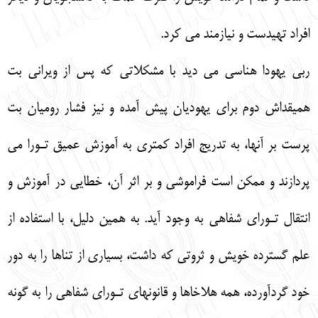
افراد تهيدست و نيازمند مي كرد.
ربي يهودا هناسي مي ديد با مشكلاتي كه پس از ويراني بت
هميقداش دوم براي يهوديان پيش آمده و نيز فشار روميان بت
پرست بر آنها، به تدريج افراد كمتري به آموزش عميق تـورا مي
پردازند و ممكن است فراموشي و بر اثر آن، خطايي در آموزش و
انتقال تـوراي شفاهي به وجود آيد. به همين دليل، با استفاده از
علم گسترده خويش و ثروتي كه داشت، بسياري از تناها را به دور
خود گردآورده، همه هلاخاها و قانونهاي تـوراي شفاهي را به گونه