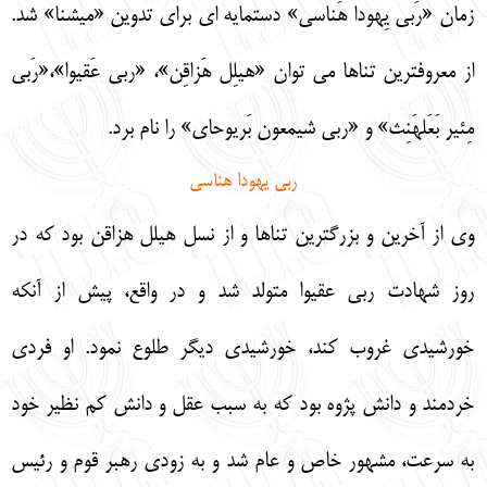
زمان «رَبي يِهودا هَناسي» دستمايه اي براي تدوين «ميشنا» شد.
از معروفترين تناها مي توان «هيلِل هَزاقِن»، «ربي عَقيوا»،«رَبي
مِئير بَعَلهَنِث» و «ربي شيمعون بَريوحاي» را نام برد.
ربي يهودا هناسي
وي از آخرين و بزرگترين تناها و از نسل هيلل هزاقن بود كه در
روز شهادت ربي عقيوا متولد شد و در واقع، پيش از آنكه
خورشيدي غروب كند، خورشيدي ديگر طلوع نمود. او فردي
خردمند و دانش پژوه بود كه به سبب عقل و دانش كم نظير خود
به سرعت، مشهور خاص و عام شد و به زودي رهبر قوم و رئيس