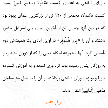
تـوراي شفاهي به اعضاي كِنِسِت هَگِدُولا (مجمع كبير) رسيد.
كنست هگدولا، مجمعي از 120 تن از بزرگترين علماي يهود بود
كه در بين آنها چندين تن از آخرين انبياي بني اسرائيل حضور
داشتند و آن را «عِزرا هَسُوفِر» در اوايل آبادي بت هميقداش دوم
تأسيس كرد. آنها مجموعه احكام ديني را كه از دوران مشه ربنو
به روزگار ايشان رسيده بود، گردآوري نموده و به آموزش گسترده
تـورا و بويژه تـوراي شفاهي پرداختند و آن را به نسل بعدِ معلمان
مذهبي (تَناييم) انتقال دادند.
دوران تناييم