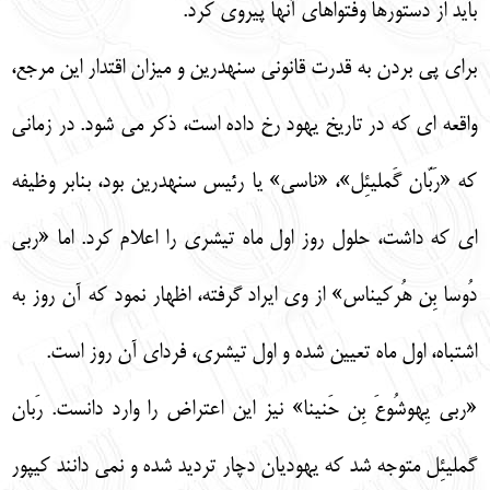
بايد از دستورها وفتواهاي آنها پيروي كرد.
براي پي بردن به قدرت قانوني سنهدرين و ميزان اقتدار اين مرجع،
واقعه اي كه در تاريخ يهود رخ داده است، ذكر مي شود. در زماني
كه «رَبّان گَمليئِل»، «ناسي» يا رئيس سنهدرين بود، بنابر وظيفه
اي كه داشت، حلول روز اول ماه تيشري را اعلام كرد. اما «ربي
دُوسا بِن هُركيناس» از وي ايراد گرفته، اظهار نمود كه آن روز به
اشتباه، اول ماه تعيين شده و اول تيشري، فرداي آن روز است.
«ربي يِهوشُوعَ بِن حَنينا» نيز اين اعتراض را وارد دانست. رَبان
گمليئِل متوجه شد كه يهوديان دچار ترديد شده و نمي دانند كيپور