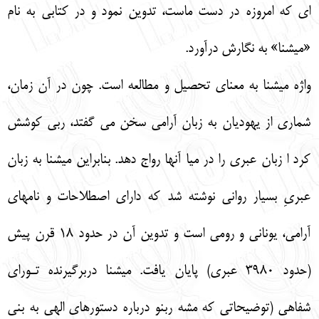
اي كه امروزه در دست ماست، تدوين نمود و در كتابي به نام
«ميشنا» به نگارش درآورد.
واژه ميشنا به معناي تحصيل و مطالعه است. چون در آن زمان،
شماري از يهوديان به زبان آرامي سخن مي گفتد، ربي كوشش
كرد ا زبان عبري را در ميا آنها رواج دهد. بنابراين ميشنا به زبان
عبريِ بسيار رواني نوشته شد كه داراي اصطلاحات و نامهاي
آرامي، يوناني و رومي است و تدوين آن در حدود 18 قرن پيش
(حدود 3980 عبري) پايان يافت. ميشنا دربرگيرنده تـوراي
شفاهي (توضيحاتي كه مشه ربنو درباره دستورهاي الهي به بني