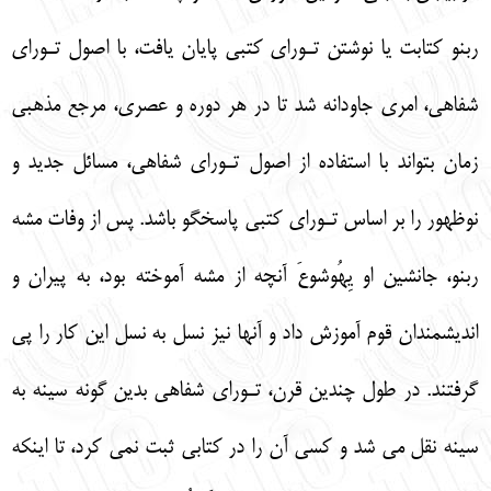
ربنو كتابت يا نوشتن تـوراي كتبي پايان يافت، با اصول تـوراي
شفاهي، امري جاودانه شد تا در هر دوره و عصري، مرجع مذهبي
زمان بتواند با استفاده از اصول تـوراي شفاهي، مسائل جديد و
نوظهور را بر اساس تـوراي كتبي پاسخگو باشد. پس از وفات مشه
ربنو، جانشين او يِهُوشوعَ آنچه از مشه آموخته بود، به پيران و
انديشمندان قوم آموزش داد و آنها نيز نسل به نسل اين كار را پي
گرفتند. در طول چندين قرن، تـوراي شفاهي بدين گونه سينه به
سينه نقل مي شد و كسي آن را در كتابي ثبت نمي كرد، تا اينكه