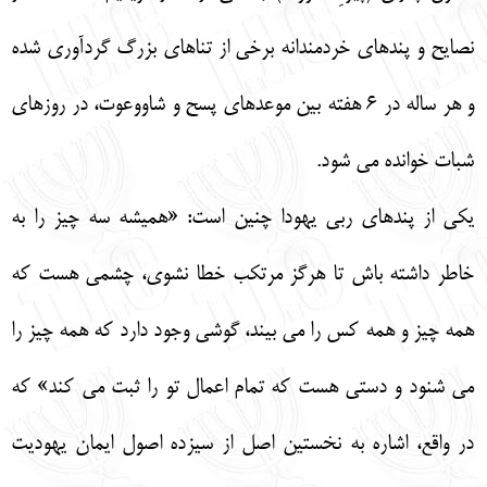
نصايح و پندهاي خردمندانه برخي از تناهاي بزرگ گردآوري شده
و هر ساله در 6 هفته بين موعدهاي پسح و شاووعوت، در روزهاي
شبات خوانده مي شود.
يكي از پندهاي ربي يهودا چنين است: «هميشه سه چيز را به
خاطر داشته باش تا هرگز مرتكب خطا نشوي، چشمي هست كه
همه چيز و همه كس را مي بيند، گوشي وجود دارد كه همه چيز را
مي شنود و دستي هست كه تمام اعمال تو را ثبت مي كند» كه
در واقع، اشاره به نخستين اصل از سيزده اصول ايمان يهوديت