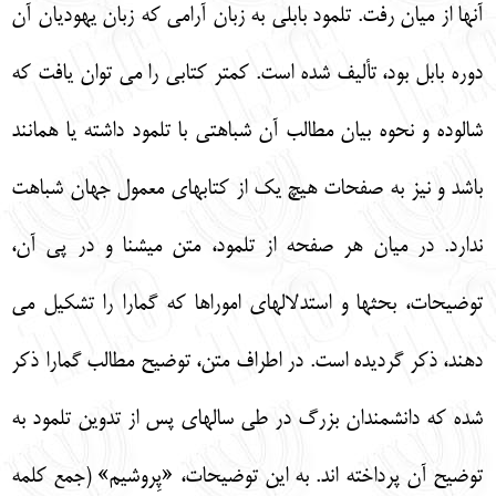
آنها از ميان رفت. تلمود بابلي به زبان آرامي كه زبان يهوديان آن
دوره بابل بود، تأليف شده است. كمتر كتابي را مي توان يافت كه
شالوده و نحوه بيان مطالب آن شباهتي با تلمود داشته يا همانند
باشد و نيز به صفحات هيچ يك از كتابهاي معمول جهان شباهت
ندارد. در ميان هر صفحه از تلمود، متن ميشنا و در پي آن،
توضيحات، بحثها و استدلالهاي اموراها كه گمارا را تشكيل مي
دهند، ذكر گرديده است. در اطراف متن، توضيح مطالب گمارا ذكر
شده كه دانشمندان بزرگ در طي سالهاي پس از تدوين تلمود به
توضيح آن پرداخته اند. به اين توضيحات، «پِروشيم» (جمع كلمه