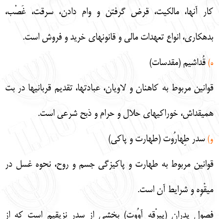
كار آنها، مالكيت، قرض گرفتن و وام دادن، سرقت، غَصْب،
بدهكاري، انواع تعهدات مالي و قانونهاي خريد و فروش است.
قُداشيم (مقدسات)
ه)
قوانين مربوط به كاهنان و لاويان، عبادتها، تقديم قربانيها در بت
هميقداش، خوراكيهاي حلال و حرام و ذبح شرعي است.
سدر طِهارُوت (طهارت و پاكي)
و)
قوانين مربوط به طهارت و پاكيزگي جسم و روح، نحوه غسل در
ميقْوِه و شرايط آن است.
فصول پدران (پيرْقِه آوُوت) بخشي از سدر نزيقيم است كه از