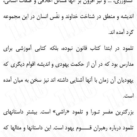
كشاورزي، ... و نيز افزون بر آنها مسائل اخلاقي و صفات انساني،
انديشه و منطق در شناخت خداوند و نفْس انسان در اين مجموعه
گرد آمده اند.
تلمود در ابتدا كتاب قانون نبوده، بلكه كتابي آموزشي براي
مدارس بود كه در آن از حكمت يهودي و انديشه اقوام ديگري كه
يهوديان آن زمان با آنها آشنايي داشته اند نيز سخن به ميان آمده
است.
بزرگترين مفسر تـورا و تلمود «راشي» است. بيشتر داستانهاي
تلمود درباره رهبران قــــوم يهود است. اين داستانها و مثالها كه