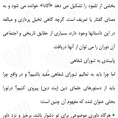
بخشي از تلمود را تشكيل مي دهد «اَگادا» خوانده مي شود و به
معناي گفتار يا تعريف است. گرچه گاهي تخيل پردازي و مبالغه
در اين داستانها وجود دارد، بسياري از حقايق تاريخي و اجتماعي
آن دوران را مي توان از آنها دريافت.
پايبندي به تـوراي شفاهي
اما چرا بايد به تعاليم تـوراي شفاهي مُقيد باشيم؟ و در واقع چرا
بايد از دستورهاي علماي دين (بِت دين) پيروي كنيم؟ درتورا
بحثي عنوان شده كه مفهوم آن چنين است:
« هرگاه داوريِ موضوعي براي تو دشوار باشد، برخيز و نزد داور