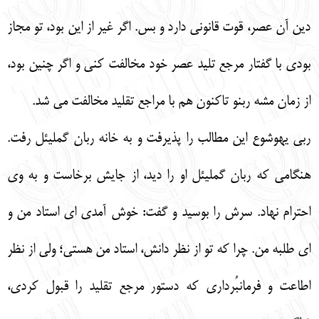
دين آن عصر، قوت قانوني دارد و بس. اگر غير از اين بود، تو مجاز
بودي با گفتار مرجع تليد عصر خود مخالفت كني و اگر چنين بود،
از زمان مشه ربنو تاكنون هم با مراجع تقليد مخالفت مي شد.
ربي يهوشوع اين مطالب را پذيرفت و به خانه ربان گمليئل رفت.
هنگامي كه ربان گمليئل او را ديد، از جايش برخاست و به وي
احترام نهاد. سرش را بوسيد و گفت: خوش آمدي اي استاد من و
اي طلبه من. چرا كه تو از نظر دانش، استاد من هستي؛ ولي از نظر
اطاعت و فرمانبُرداري كه دستور مرجع تقليد را قبول كردي،