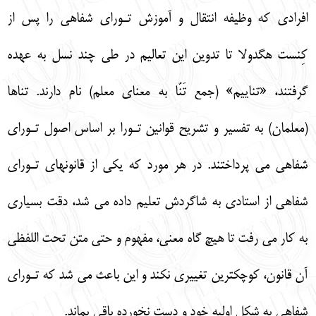
افرادي كه وظيفه انتقال و آموزش تـوراي شفاهي را پس از
كِنست هگدولا تا تدوين اين تعاليم در طي چند نسل به عهده
گرفتند، «تناييم» (جمع تَنّا به معناي معلم) نام دارند. تناها
(معلمان) به تفسير و تشريح قوانين تـورا بر اساس اصول تـوراي
شفاهي مي پرداختند. در هر مورد كه يكي از قانونهاي تـوراي
شفاهي از استادي به شاگردش تعليم داده مي شد، دقت بسياري
به كار مي رفت تا هيچ گاه معني، مفهوم و حتي متن تحت اللفظي
آن قانون، كوچكترين تغييري نكند و اين باعث مي شد كه تـوراي
شفاهي به شكل اوليه خود و دست نخورده باقي بماند.