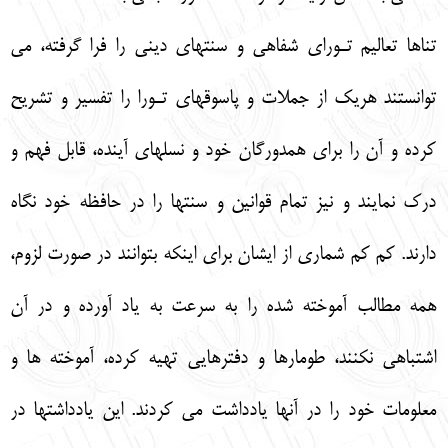
تناها تعاليم تـوراي شفاهي و سنتهاي ديني را فرا گرفته، مي
توانستند هريك از جملات و پاسوقهاي تـورا را تفسير و تشريح
كرده و آن را براي همدورگان خود و نسلهاي آينده، قابل فهم و
درك نمايند و نيز تمام قوانين و سنتها را در حافظه خود نگاه
دارند. كم كم شماري از ايشان براي اينكه بتوانند در صورت لزوم،
همه مطالب آموخته شده را به سرعت به ياد آورده و در آن
اشتباهي نكنند، طومارها و دفترهايي تهيه كرده، آموخته ها و
معلومات خود را در آنها يادداشت مي كردند. اين يادداشتها در