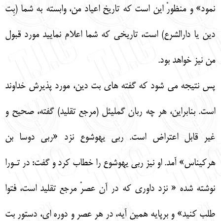
نمود» و منظورْ اين است كه تاريخ اعياد من، وابسته به شما (بِت
دين يا دارالشرع) است، تاريخي كه شما اعلام نماييد مورد قبول
من نيز خواهد بود.
پس نتيجه مي شود كه گفته هاي بت دين، مورد پذيرش خداوند
است. بنابراين، هر چه ربان گمليئل (مرجع تقليد) گفته، صحيح و
غير قابل اعتراض است. ربي يهوشوع نزد «ربي دوسا بن
هركيناس» آمد. او نيز ربي يهوشوع را خطاب كرد و گفت: در تـورا
نوشته شده « نزد داوري كه در آن عصرْ مرجع تقليد است، فتوا
طلب كنيد» و برپايه همين آيه، در هر عصر و دوره اي، دستور بت