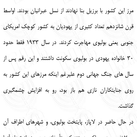
مرز اين كشور با برزيل بنا نهادند از نسل عبرانيان بودند. اواسط
قرن شانزدهم تعداد كثيري از يهوديان به كشور كوچك امريكاي
جنوبي يعني بوليوي مهاجرت كردند. در سال 1933 فقط حدود
30 خانواده يهودي در بوليوي سكونت داشتند و اين رقم پس از
سال هاي جنگ جهاني دوم عليرغم اينكه مرزهاي اين كشور به
روي جنايتكاران نازي هم باز بود، رو به افزايش چشمگيري
گذاشت.
در حال حاضر در لاپاز، پايتخت بوليوي، و شهرهاي اطراف آن