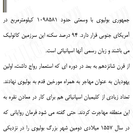
جمهوري بوليوي با وسعتي حدود 1098581 كيلومترمربع در
آمريكاي جنوبي قرار دارد. 94 درصد سكنه اين سرزمين كاتوليك
مي باشند و زبان رسمي آنها اسپانيائي است.
از قرن شانزدهم به بعد در دوره اي كه استعمار رواج داشت، اولين
يهوديان به عنوان مهاجر به همراه مورخين قدم به بوليوي نهادند.
تعداد زيادي از كليميان اسپانيائي هم براي كار در معادن نقره به
اين منطقه مهاجرت كردند. حتي گفته مي شود فرمان رواياني كه
در سال 1557 ميلادي دومين شهر بزرگ بوليوي را در نزديكي