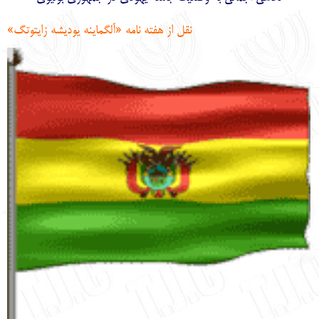
English
עברית
نقل از هفته نامه «آلگماينه يوديشه زايتوتگ»