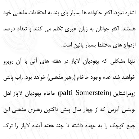
اشاره نمود، اكثر خانواده ها بسيار پاي بند به اعتقادات مذهبي خود
هستند. اكثر جوانان به زبان عبري تكلم مي كنند و تعداد درصد
ازدواج هاي مختلط بسيار پائين است.
تنها مشكلي كه يهوديان لاپاز در هفته هاي آتي با آن روبرو
خواهند شد، عدم وجود حاخام (رهبر مذهبي) خواهد بود. راب پالتي
زومراشتاين (palti Somerstein) حاخام يهوديان لاپاز اهل
بوينس آيرس كه از چهار سال پيش تاكنون رهبري مذهبي اين
جمع كوچك را به عهده داشته تا چند هفته آينده لاپاز را ترك