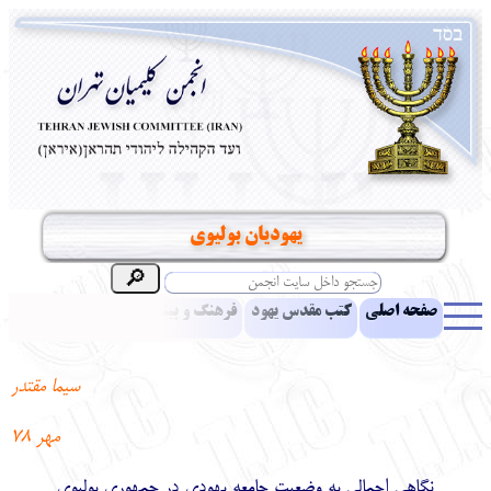
يهوديان بوليوي
صفحه اصلی
کتب مقدس یهود
فرهنگ و بینش یهود
اخبار
مقالات
ادبیات
آموزش زبان عبری
معرفی کتاب
بناهای تاریخی
سيما مقتدر
نشریه افق بینا
نرم‌افزار تحقیق
یهودیان جهان
آرشیو
آلبوم عکس
مهر 78
نهاد های انجمن
تماس باما
پرسش و پاسخ
انتقادات و پیشنهادات
نگاهي اجمالي به وضعيت جامعه يهودي در جمهوري بوليوي