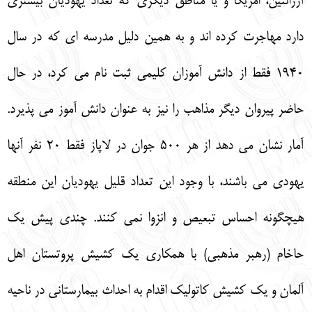
آرژانتين، امريكا و يا مناطق ديگري كه تعداد يهوديان بيشتري
دارد مهاجرت كرده اند و به همين دليل مدرسه اي كه در سال
1940 فقط از دانش آموزان كليمي ثبت نام مي كرد، در حال
حاضر پيروان ديگر مذاهب را نيز به عنوان دانش آموز مي پذيرد.
آمار نشان مي دهد از هر 500 جوان در لاپاز فقط 20 نفر آنها
يهودي مي باشند، با وجود اين تعداد قليل يهوديان اين منطقه
هيچگونه احساس تبعيص و انزوا نمي كنند. چندي پيش يك
حاخام (رهبر مذهبي) با همكاري يك كشيش پروتستان اهل
آلمان و يك كشيش كاتوليك اقدام به احداث بيمارستاني در ناحيه