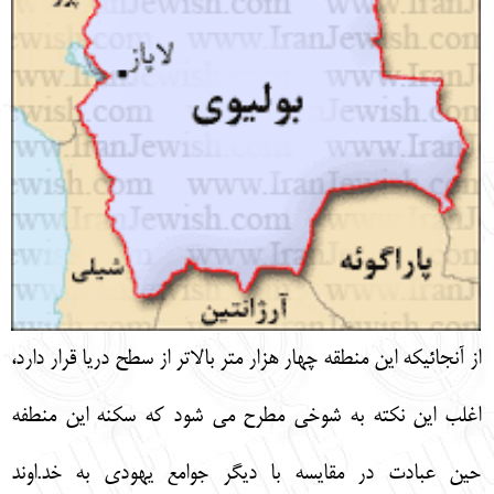
از آنجائيكه اين منطقه چهار هزار متر بالاتر از سطح دريا قرار دارد،
اغلب اين نكته به شوخي مطرح مي شود كه سكنه اين منطفه
حين عبادت در مقايسه با ديگر جوامع يهودي به خد.اوند