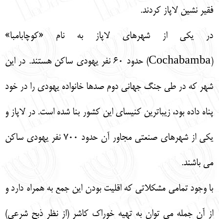
فقير نشين لاپاز كردند.
در يكي از شهرهاي لاپاز به نام «كوچابامبا»
(Cochabamba) حدود 60 نفر يهودي ساكن هستند. در اين
شهر كه در طي جنگ جهاني دوم صدها خانواده يهودي را در خود
پناه داده بود، زيباترين كنيساي اين كشور بنا شده است. در لاپاز و
يكي از شهرهاي صنعتي مجاور آن حدود 700 نفر يهودي ساكن
مي باشند.
با وجود تمامي مشكلاتي كه اقليت بودن اين جمع به همراه دارد و
از آن جمله مي توان به تهيه خوراك كاشر (از نظر ذبح شرعي)