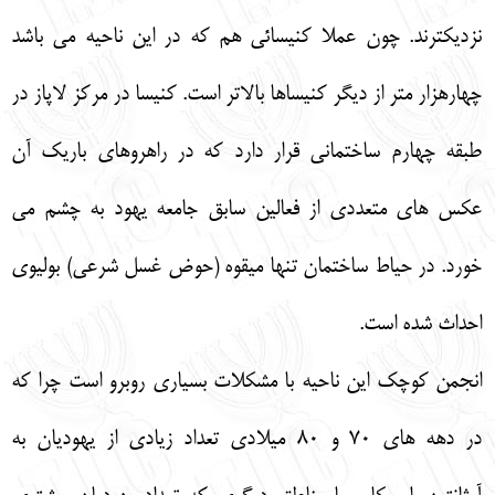
نزديكترند. چون عملا كنيسائي هم كه در اين ناحيه مي باشد
چهارهزار متر از ديگر كنيساها بالاتر است. كنيسا در مركز لاپاز در
طبقه چهارم ساختماني قرار دارد كه در راهروهاي باريك آن
عكس هاي متعددي از فعالين سابق جامعه يهود به چشم مي
خورد. در حياط ساختمان تنها ميقوه (حوض غسل شرعي) بوليوي
احداث شده است.
انجمن كوچك اين ناحيه با مشكلات بسياري روبرو است چرا كه
در دهه هاي 70 و 80 ميلادي تعداد زيادي از يهوديان به