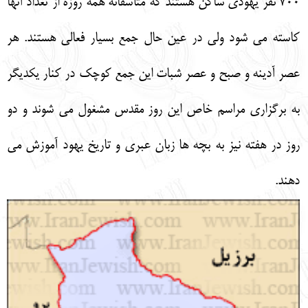
700 نفر يهودي ساكن هستند كه متأسفانه همه روزه از تعداد آنها
كاسته مي شود ولي در عين حال جمع بسيار فعالي هستند. هر
عصر آدينه و صبح و عصر شبات اين جمع كوچك در كنار يكديگر
به برگزاري مراسم خاص اين روز مقدس مشغول مي شوند و دو
روز در هفته نيز به بچه ها زبان عبري و تاريخ يهود آموزش مي
دهند.