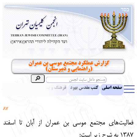
گزارش عملکرد مجتمع موسی بن عمران
(راهنمایی و دبیرستان)
صفحه اصلی
کتب مقدس یهود
فرهنگ و بینش یهود
اخبار
مقالات
ادبیات
آموزش زبان عبری
معرفی کتاب
بناهای تاریخی
87
نشریه افق بینا
نرم‌افزار تحقیق
یهودیان جهان
آرشیو
آلبوم عکس
فعالیت‌های مجتمع موسی بن عمران از آبان تا اسفند
نهاد های انجمن
تماس باما
پرسش و پاسخ
انتقادات و پیشنهادات
1387 به شرح زیر است: