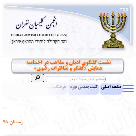
نشست گفتگوی ادیان و مذاهب در اختتامیه
همایش «گفتگو و مناظرات رضوی»
صفحه اصلی
کتب مقدس یهود
فرهنگ و بینش یهود
اخبار
مقالات
ادبیات
آموزش زبان عبری
معرفی کتاب
بناهای تاریخی
-
نشریه افق بینا
نرم‌افزار تحقیق
یهودیان جهان
آرشیو
آلبوم عکس
زمستان 98
نهاد های انجمن
تماس باما
پرسش و پاسخ
انتقادات و پیشنهادات