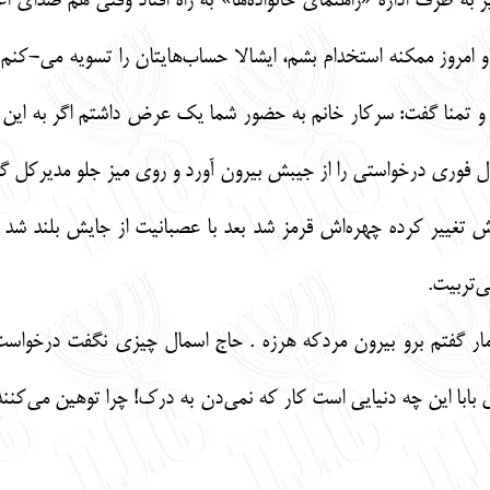
به طرف اداره «راهنمای خانواده‌ها» به راه افتاد وقتی هم صدای اعتر
و امروز ممکنه استخدام بشم، ایشالا حساب‌هایتان را تسویه می-کنم
اس و تمنا گفت: سرکار خانم به حضور شما یک عرض داشتم اگر به ای
مال فوری درخواستی را از جیبش بیرون آورد و روی میز جلو مدیرکل گ
اش تغییر کرده چهره‌اش قرمز شد بعد با عصبانیت از جایش بلند ش
ی‌تربیت.
مار گفتم برو بیرون مردکه هرزه . حاج اسمال چیزی نگفت درخواست 
بابا این چه دنیایی است کار که نمی‌دن به درک! چرا توهین می‌کنند