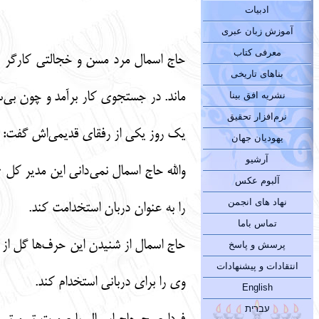
ادبیات
آموزش زبان عبری
معرفی کتاب
حاج اسمال مرد مسن و خجالتی کارگر س
بناهای تاریخی
ماند. در جستجوی کار برآمد و چون بی‌سو
نشریه افق بینا
نرم‌افزار تحقیق
یک روز یکی از رفقای قدیمی‌اش گفت:
یهودیان جهان
آرشیو
والله حاج اسمال نمی‌دانی این مدیر کل 
آلبوم عکس
نهاد های انجمن
را به عنوان دربان استخدامت کند.
تماس باما
حاج اسمال از شنیدن این حرف‌ها گل از
پرسش و پاسخ
انتقادات و پیشنهادات
وی را برای دربانی استخدام کند.
English
עברית