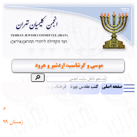
موسی و گرشاسب، اردشیر و هرود
صفحه اصلی
کتب مقدس یهود
فرهنگ و بینش یهود
اخبار
مقالات
ادبیات
آموزش زبان عبری
معرفی کتاب
بناهای تاریخی
م
نشریه افق بینا
نرم‌افزار تحقیق
یهودیان جهان
آرشیو
آلبوم عکس
زمستان 99
نهاد های انجمن
تماس باما
پرسش و پاسخ
انتقادات و پیشنهادات