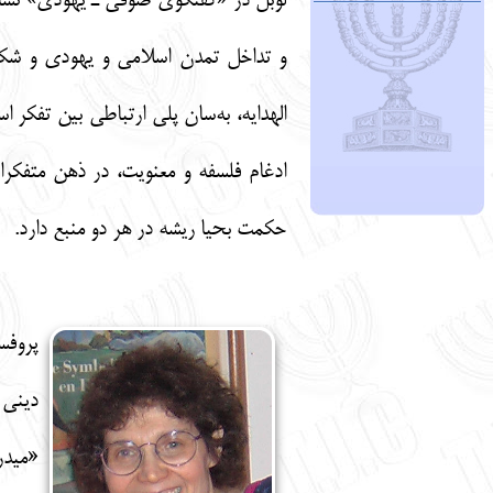
لوبل در «گفتگوی صوفی ـ یهودی» نشان 
و تداخل تمدن اسلامی و یهودی و شکوف
الهدایه، به‌سان پلی ارتباطی بین تفکر 
ادغام فلسفه و معنویت، در ذهن متفکر
حکمت بحیا ریشه در هر دو منبع دارد.
پروفس
«میدر