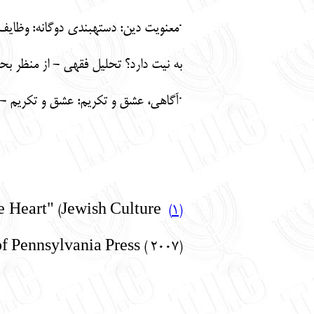
·معنویت دین: دسته­بندی دوگانه: وظای
به نیت دارد؟ تحلیل فقهی - از منظر بحیا
·آگاهی، عشق و تکریم: عشق و تکریم - 
e Heart" (Jewish Culture
(1)
f Pennsylvania Press ( 2007)