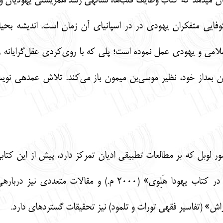
می­دهد که کتاب وظایف قلب‌ها، نشانه­ی رشد همزیستی یهودیان و 
ایی متفکران یهودی در در اسپانیای آن زمان است. اندیشه بحیا
اسلامی و یهودی عمل نموده است؛ پلی که با روی‌کردی عقل‌گرایانه را
ان بعداز خود، نظیر موسی‌بن میمون باز می‌کند. تلاش عمده­ی ن
ور لوبل که بر مطالعات تطبیقی ادیان تمرکز دارد، پیش از این کتاب
دینی در کتاب یهودا هَلِوی» (2000 م.) و مقا
اش» (تفاسیر فقهی تورات و تلمود) نیز تحقیقات گسترده­ای دارد.