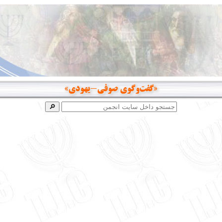
«گفت‌وگوی صوفی-یهودی»