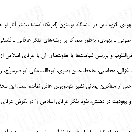
 یهودی گروه دین در دانشگاه بوستون (امریکا) است؛ بیشتر آثار او ب
فی ـ یهودی، به‌طور متمرکز بر ریشه‌های تفکر عرفانی ـ فلسفیِ 
ائض‌القلوب و بررسی شباهت‌ها یا تفاوت‌های آن با عرفای اسلامی از
لی، محاسبی، جاحظ، حسن بصری، ابوطالب مکّی، ابونصرسرّاج، راب
 حتی از متفکرین یونانی نظیر تئودوروس غافل نمانده است. این مح
 و یهودیت در ذهنش، نفوذ تفکر عرفای اسلامی را در نگرش عرفای 