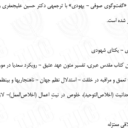
 شده است.
ری - یکتای شهودی
ان کتاب مقدس عبری، تفسیر متون عهد عتیق - رویکرد سعدیا در مو
 و مراقبه در خلقت - استدلال نظم جهان - ناهنجاری­ها و بی­نظمی­ها
نیت (اخلاص‌التوحید)، خلوص در نیتِ اعمال (اخلاص‌العمل)- لاز
 اخلاقی معتزله