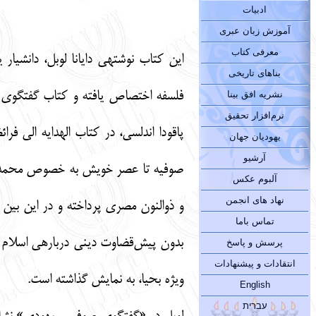
ادبیات
آموزش زبان عبری
معرفی کتاب
این کتاب نوشته­ی دایانا لوبل، دانشیار
بناهای تاریخی
فلسفه اختصاص یافته و کتاب گفتگوی صو
نشریه افق بینا
نرم‌افزار تحقیق
پاقودا اندلسی، در کتاب الهدایه الی فر
یهودیان جهان
آرشیو
صوفیه تا عصر خویش به خصوص محمد غزا
آلبوم عکس
نهاد های انجمن
و ذوالنون مصری پرداخته و در این بین
تماس باما
بدون پیش‌قضاوت دینی درباره­ی اسلام
پرسش و پاسخ
انتقادات و پیشنهادات
ویژه بحیا، به نمایش گذاشته است.
English
עברית