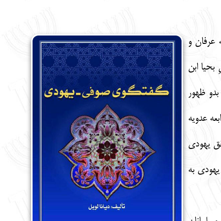
ه عرفان و
بحیا ابن
 بدو ظهور
عه عدویه
قق یهودی
یهودی به