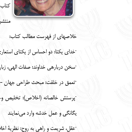
منتشر
خلاصه­ای از فهرست مطالب کتاب:
·خدای یکتا: دو احساس از یکتای استعا
·سخن درباره­ی خداوند: صفات الهی، زب
·تعمق در خلقت: مبحث طراحی جهان - تعمق
·پرستش خالصانه (اخلاص): تخلیص وحدا
یگانگی و عمل خدشه وارد می‌نمایند
·عقل، شریعت و راهی به روح: نظریة