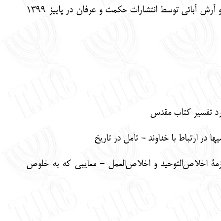
کتاب «گفت‌وگوی صوفی - یهودی» با ترجمه­ی دکتر حسین علی­جعفری و آرش آبائی توسط انتشارات حکمت و عرفان در پاییز 1399
رد تفسیر کتاب مقدس
 در ارتباط با خداوند - تأمل در تاریخ
مة اخلاص‌التوحید و اخلاص‌العمل - معایبی که به خلوص