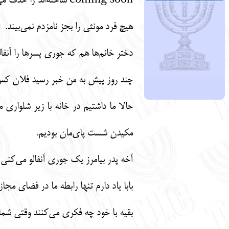
coming soon ساخته‌ان
هیچ فرد مونثی را بجز نامزدم نمی‌بیند.
دختر خانم‌ها هم که جوری پسرها را آنفالو
چند روز پیش به من خبر رسید فلان کس 
حالا ما داشتیم در خانه با زیر شلواری
مکیدن شست پای‌مان بودیم.
آخه پدر بیامرز یک جوری آنفالو می‌کنی
بابا یاد دارم تنها رابطه ما در فضای مجازی به 4 سال پیش برمی‌گردد که دست‌مان خورد استوری تو راseen کردیم تو هم پاسخ دادی 
بقیه با خود چه فکری می‌کنند وقتی شما