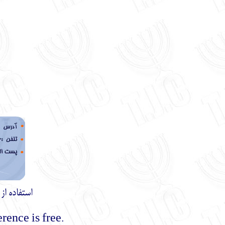
استفاده ا
.Using the materials of this site with mentioning the reference is free