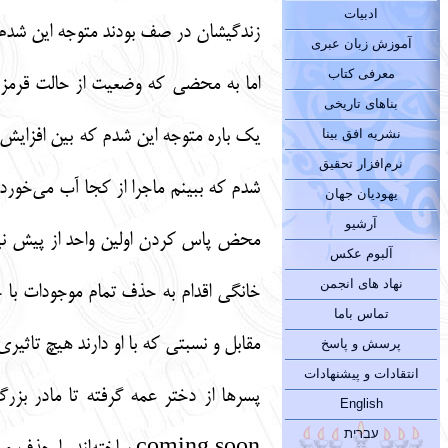
ادبیات
زندگیشان در صف بودند متوجه این شدم ک
آموزش زبان عبری
معرفی کتاب
اما به محضی که وضعیت از حالت قرمز 
بناهای تاریخی
یک باره متوجه این شدم که بین افزای
نشریه افق بینا
نرم‌افزار تحقیق
شدم که ببینم ماجرا از کجا آب می‌خورد
یهودیان جهان
آرشیو
محض پاس کردن اولین واحد از پیش نیا
آلبوم عکس
نهاد های انجمن
خانگی اقدام به حذف تمام موجودات ب
تماس باما
مقابل و نسبتی که با او دارند هیچ تاثی
پرسش و پاسخ
انتقادات و پیشنهادات
پسرها از دختر عمه گرفته تا مادر بز
English
עברית