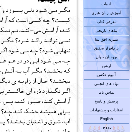
ادبیات
آموزش زبان عبری
معرفی کتاب
بناهای تاریخی
نشریه افق بینا
نرم‌افزار تحقیق
یهودیان جهان
آرشیو
آلبوم عکس
نهاد های انجمن
تماس باما
پرسش و پاسخ
انتقادات و پیشنهادات
English
עברית