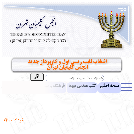
انتخاب نایب رییس اول و کارپرداز جدید
انجمن کلیمیان تهران
صفحه اصلی
کتب مقدس یهود
فرهنگ و بینش یهود
اخبار
مقالات
ادبیات
آموزش زبان عبری
معرفی کتاب
بناهای تاریخی
-
نشریه افق بینا
نرم‌افزار تحقیق
یهودیان جهان
آرشیو
آلبوم عکس
خرداد
1400
نهاد های انجمن
تماس باما
پرسش و پاسخ
انتقادات و پیشنهادات