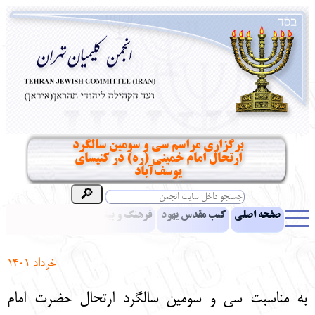
برگزاری مراسم سی و سومین سالگرد
ارتحال امام خمینی (ره) در کنیسای
یوسف‌آباد
صفحه اصلی
کتب مقدس یهود
فرهنگ و بینش یهود
اخبار
مقالات
ادبیات
آموزش زبان عبری
معرفی کتاب
بناهای تاریخی
خرداد 1401
نشریه افق بینا
نرم‌افزار تحقیق
یهودیان جهان
آرشیو
آلبوم عکس
به مناسبت سی و سومین سالگرد ارتحال حضرت امام
نهاد های انجمن
تماس باما
پرسش و پاسخ
انتقادات و پیشنهادات