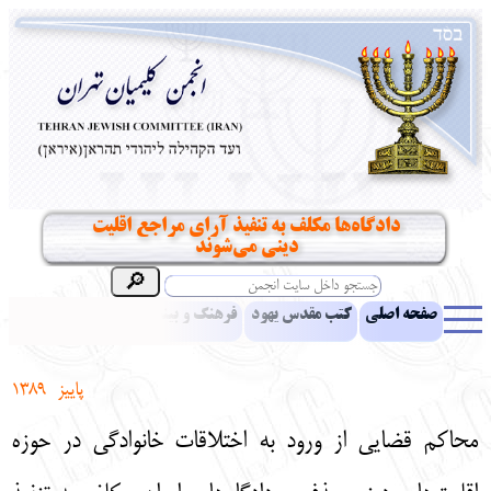
دادگاه‌ها مکلف به تنفیذ آرای مراجع اقلیت
دینی می‌شوند
صفحه اصلی
کتب مقدس یهود
فرهنگ و بینش یهود
اخبار
مقالات
ادبیات
آموزش زبان عبری
معرفی کتاب
بناهای تاریخی
پاییز 1389
نشریه افق بینا
نرم‌افزار تحقیق
یهودیان جهان
آرشیو
آلبوم عکس
محاکم قضایی از ورود به اختلاقات خانوادگی در حوزه
نهاد های انجمن
تماس باما
پرسش و پاسخ
انتقادات و پیشنهادات