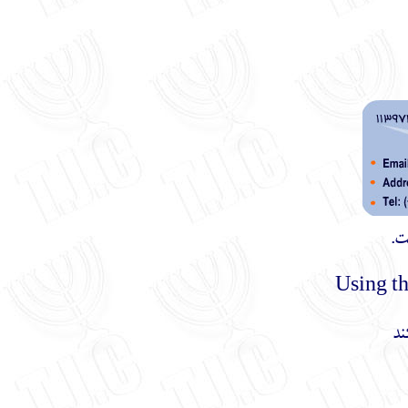
ت.
ند