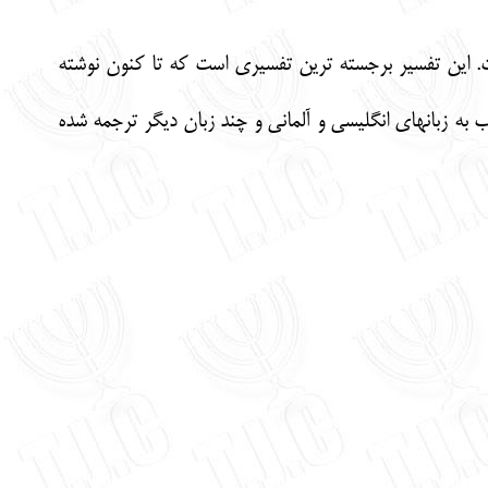
. اين تفسير برجسته ترين تفسيري است كه تا كنون نوشته
 چاپ رسيد تفسير راشي بود. اين كتاب به زبانهاي انگليسي و آلماني و چند زبان ديگر ترجمه شده