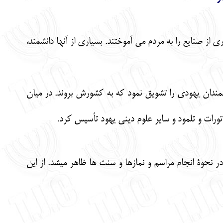
 از صنايع را به مردم مي آموختند. بسياري از آنها دانشمند،
نشمندان يهودي را تشويق نمود كه به كشورش بروند. در ميان
 تورات و تلمود و ساير علوم ديني يهود تأسيس كرد.
ر نحوة انجام مراسم و نمازها و سنت ها ظاهر ميشد. از اين