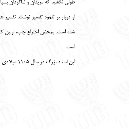
طولي نكشيد كه مريدان و شاگردان بسيار
او دوبار بر تلمود تفسير نوشت. تفسي
است.
اين استاد بزرگ در سال 1105 ميلادي در سن 65 سالگي وفات يافت.