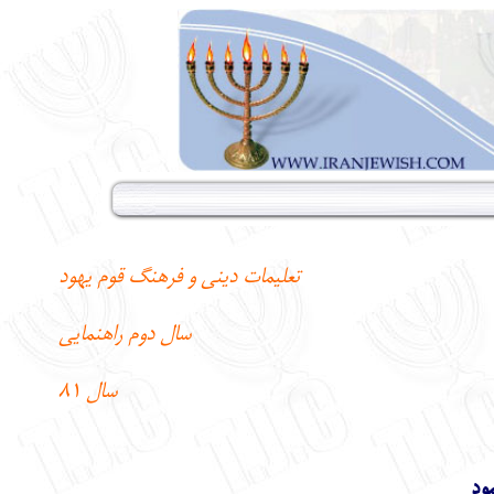
تعليمات ديني و فرهنگ قوم يهود
سال دوم راهنمايي
سال 81
ود