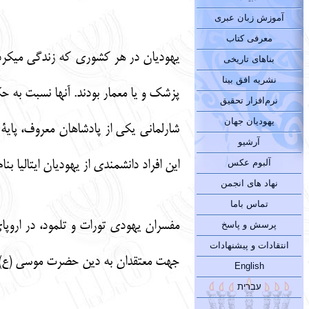
آموزش زبان عبری
معرفی کتاب
يهوديان در هر كشوري كه زندگي ميكردند س
بناهای تاریخی
نشریه افق بینا
پزشك و يا معمار بودند. آنها نسبت به حك
نرم‌افزار تحقیق
یهودیان جهان
شارلماني يكي از پادشاهان معروف، پاية 
آرشیو
آلبوم عکس
اين افراد دانشمندي از يهوديان ايتاليا
نهاد های انجمن
تماس باما
مفسران يهودي تورات و تلمود، در اروپاي
پرسش و پاسخ
انتقادات و پیشنهادات
جهت معتقدان به دين حضرت موسي (ع) از
English
עברית