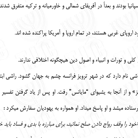
نيا بودند و بعداً در آفريقاي شمالي و خاورميانه و تركيه متفرق شدند 
اروپاي غربي هستند، در تمام اروپا و آمريكا پراكنده شده اند.
ن كلي و تورات و انبياء و اصول دين هيچگونه اختلافي ندارند.
اشي نام دارد كه در شهر ترويز فرانسه چشم به جهان گشود. راشي اب
ز» و از آنجا به يشيواي “مايانس” رفت. او پس از ياد گرفتن تفسير 
رستاده ميشد و او پاسخ ميداد. او همواره به يهوديان سفارش ميكرد :
خود را وقف رواج دادن صلح نمائيد، براي مبارزه با بدي و فساد بايد 