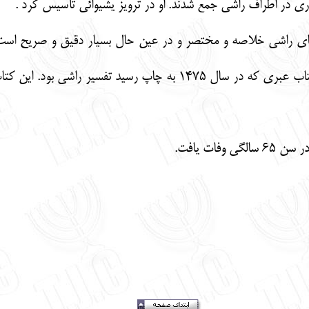
ي در اطراف راشي جمع شدند. او در ترويز يشيوائي تأسيس كرد .
ر هاي راشي خلاصه و مختصر و در عين حال بسيار دقيق و صريح است
شده است. بمحض اختراع چاپ، اولين كتاب عبري كه در سال 1475 به