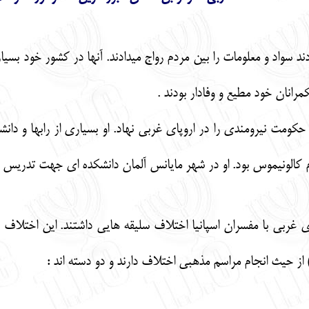
واد و معلومات را بين مردم رواج ميدادند. آنها در كشور خود بسياري
مرانان خود مطيع و وفادار بودند .
حكومت نيرومندي را در اروپاي غربي نهاد. او بسياري از رابها و دا
 بنام كالونيموس بود. او در شهر مايانس آلمان دانشكده اي جهت تدريس
 غربي با مفسران اسپانيا اختلاف سليقه هايي داشتند. اين اختلاف د
 حيث انجام مراسم مذهبي اختلاف دارند و دو دسته اند :