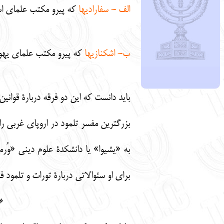
الف - سفاراديها
كه پيرو مكتب علماي اسپا
ب- اشكنازيها
كه پيرو مكتب علماي يهود 
بايد دانست كه اين دو فرقه دربارة قواني
بزرگترين مفسر تلمود در اروپاي غربي ر
به «يشيوا» يا دانشكدة علوم ديني «وُرم
براي او سئوالاتي دربارة تورات و تلمود ف
«