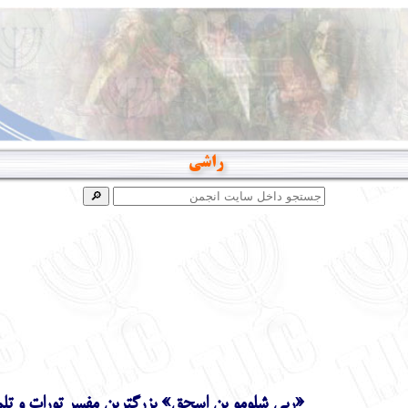
راشي
«ربي شلومو بن اسحق» بزرگترين مفسر تورات و تلم