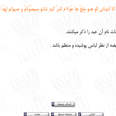
اَتا اَدوناي اِلو هِنو مِلِخْ ها عُولام اَشِرْ كيدِ شانو بِميصْوُتاوْ وِ صيوانو لِهَد
ت نام آن عيد را ذكر ميكنند.
ريضه از نظر لباس پوشيده و منظم باشد .