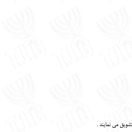
شويق مي نمايند .