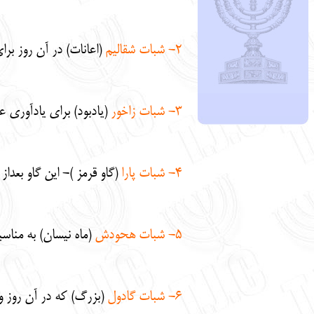
2-
شبات شقاليم
(اعانات) در آن روز براي
3- شبات زاخور
(يادبود) براي يادآوري عي
4-
شبات پارا
(گاو قرمز )- اين گاو بعدا
5-
شبات هحودش
(ماه نيسان) به مناس
6- شبات گادول
(بزرگ) كه در آن روز و