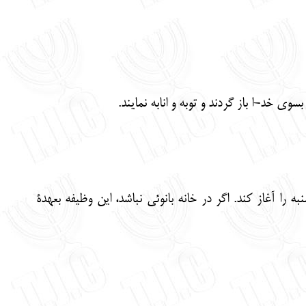
ي خد-ا باز گردند و توبه و انابه نمايند.
ا آغاز كند. اگر در خانه بانوئي نباشد، اين وظيفه بعهدة