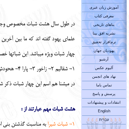
آموزش زبان عبری
معرفی کتاب
در طول سال هشت شبات مخصوص وجود دارد ك
بناهای تاریخی
نشریه افق بینا
علماي يهود گفته اند كه ما بين آخرين 
نرم‌افزار تحقیق
یهودیان جهان
چهار شبات ويژه ميباشد. اين شباتها خص
آرشیو
آلبوم عکس
1- شقاليم 2- زاخور 3- پارا 4- هحودش
نهاد های انجمن
در ميشنا هم اسم اين چهار شبات ذكر ش
تماس باما
پرسش و پاسخ
انتقادات و پیشنهادات
هشت شبات مهم عبارتند از :
English
עברית
1-
شبات شيرا
به مناسبت گذشتن بني اسر