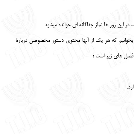
 اين روز ها نماز جداگانه اي خوانده ميشود.
 را بخوانيم كه هر يك از آنها محتوي دستور مخصوصي دربارة
 فصل هاي زير است :
رد.