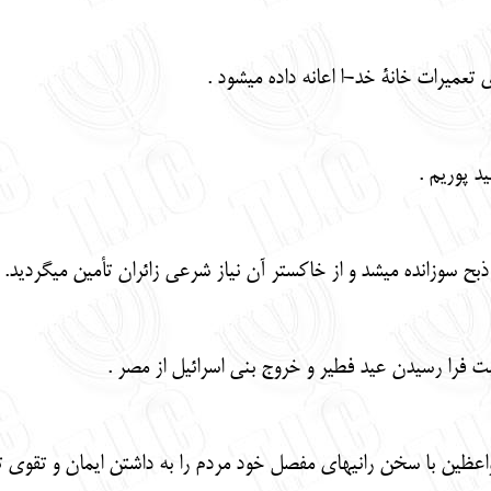
 تعميرات خانة خد-ا اعانه داده ميشود .
د پوريم .
ز ذبح سوزانده ميشد و از خاكستر آن نياز شرعي زائران تأمين ميگرديد.
بت فرا رسيدن عيد فطير و خروج بني اسرائيل از مصر .
اعظين با سخن رانيهاي مفصل خود مردم را به داشتن ايمان و تقوي ت