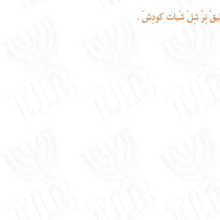
ْ ليقْ نِرْ شِلْ شَبات كودِشْ .