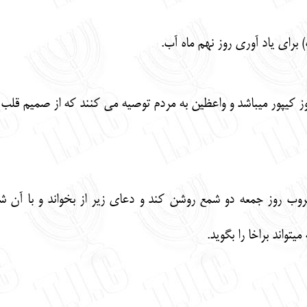
 براي ياد آوري روز نهم ماه آب.
ز كيپور ميباشد و واعظين به مردم توصيه مي كنند كه از صميم قلب بسو
روز جمعه دو شمع روشن كند و دعاي زير از بخواند و با آن شنبه ر
تواند براخا را بگويد.