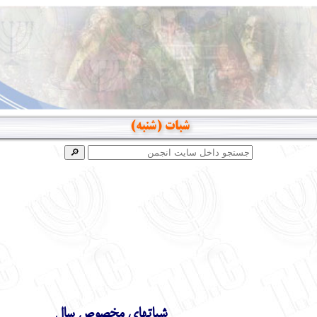
شبات (شنبه)
شباتهاي مخصوص سال