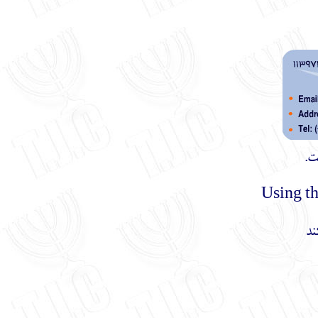
ت.
ند