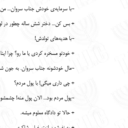
-با سرمایه‌ی خودش جناب سروان... من ی
+ بس کن... دختر شش ساله چطور در لوا
-با هدیه‌های تولدش!
+ خودتو مسخره کردی یا ما رو؟ چرا این
-مال خودشونه جناب سروان. به جون شما 
+ چی داری میگی! با پول مردم؟
-پول مردم بود... الان پول منه! چشمش
+ حالا تو دادگاه معلوم میشه.