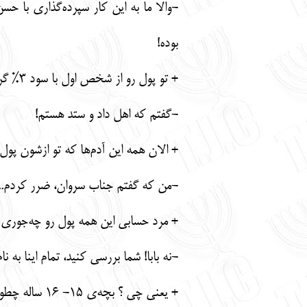
-والا ما به این کار سپرده‌گذاری با 
بوده!
+ تو پول رو از شخص اول با سود 3% گرفتی و به شخص دوم با سود 6% نزول دادی! به این کار خیرخواهی میگن یا ...؟
-گفتم که اهل داد و ستد هستم!
+ الان همه این آدم‌ها که تو ازشون پو
-من که گفتم جناب سروان، ضرر کردم..
+ مرد حسابی این همه پول رو چه‌جوری م
-نه بابا! شما بررسی کنید، تمام اینا به ن
+ یعنی چی ؟ بچه‌ی 15- 16 ساله چطوری توی بهترین پاساژ تهران مغازه‌ی دو دهنه خریده؟