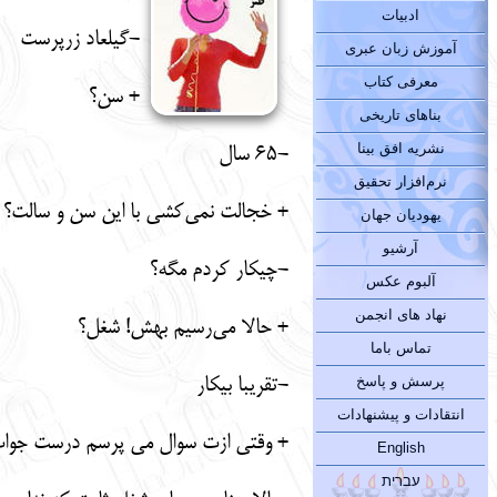
ادبیات
-گیلعاد زرپرست
آموزش زبان عبری
معرفی کتاب
+ سن؟
بناهای تاریخی
نشریه افق بینا
-65 سال
نرم‌افزار تحقیق
+ خجالت نمی‌کشی با این سن و سالت؟
یهودیان جهان
آرشیو
-چیکار کردم مگه؟
آلبوم عکس
نهاد های انجمن
+ حالا می‌رسیم بهش! شغل؟
تماس باما
پرسش و پاسخ
-تقریبا بیکار
انتقادات و پیشنهادات
+ وقتی ازت سوال می پرسم درست جواب ب
English
עברית