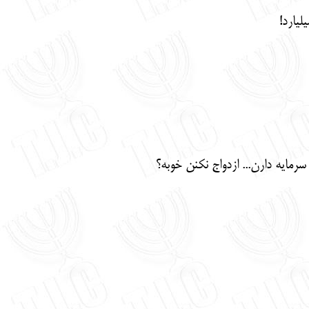
یارد!
مایه دارن... ازدواج نکنن خوبه؟