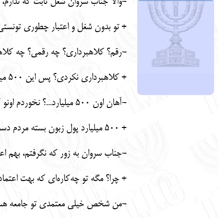
-والا جناب سروان شغل ثابت که ندارم، 
+ تو بدون شغل و اعتبار چطوری تونستی
-رقم؟ کلاهبرداری؟ چه رقمی؟ چه کلاهب
+ کلاهبرداری نکردی؟ پس این 500 میلیارد رو زن عموی من خورده یه آبم روش؟
-آهان اون 500 میلیارد...؟ نخوردم اونو که! ضرر دادم!
+ 500 میلیارد پول زبون بسته مردم دست تو چیکار می‌کرده که ضرر بدی؟
-جناب سروان به زور که نگرفتم، بهم اع
+ چرا؟ مگه تو چه‌کاره‌ای که بهت اعتما
-من شخص خیلی معتمدی تو جامعه هستم.