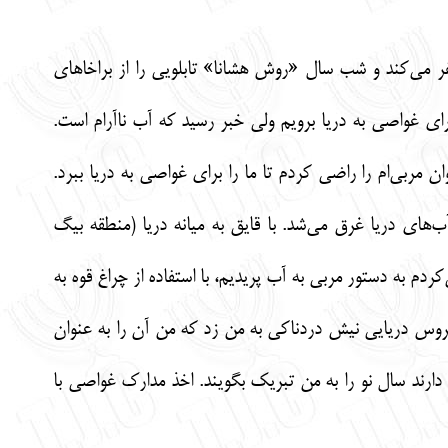
ر می‌کند و شب سال «روش هشانا» تابلویی را از براخاهای
ای غواصی به دریا برویم ولی خبر رسید که آب ناآرام است.
 مربی‌ام را راضی کردم تا ما را برای غواصی به دریا ببرد.
می‌کرد و آخرین پرتوهای نور خورشید سال 5770 عبری در میان آب‌های دریا غرق می‌شد. با قایق به میانه دریا (منطقه بیگ
دم به دستور مربی به آب پریدیم، با استفاده از چراغ قوه به
 عروس دریایی نیش دردناکی به من زد که من آن را به عنوان
 دارند سال نو را به من تبریک بگویند. اخذ مدارک غواصی با