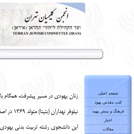
صفحه اصلی
زنان یهودی در مسیر پیشرفت، همگام با ب
کتب مقدس یهود
نیلوفر نهداران (بتینا) متولد 1369 در اصفهان، قطعاً تنها زن ایرانی یهودی و شاید اولین زن یهودی در جهان باشد که آغاز سال نو را در اعماق دریا جشن گرفته است.
فرهنگ و بینش یهود
اخبار
مقالات