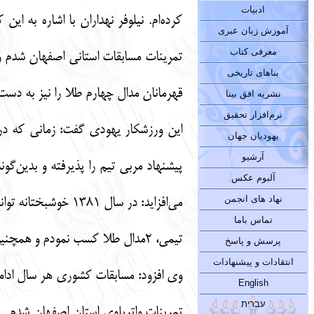
ادبیات
آموزش زبان عبری
معرفی کتاب
بناهای تاریخی
قهرمانان مدال چهارم طلا را نیز به دست 
نشریه افق بینا
نرم‌افزار تحقیق
این ورزشکار یهودی گفت: زمانی که در 
یهودیان جهان
آرشیو
پیشنهاد مربی تیم را پذیرفته و بدین‌گ
آلبوم عکس
نهاد های انجمن
تماس باما
تیمی، 2مدال طلا کسب نمودم و همچنین در 100 متر قورباغه هم به مقام سوم رسیدم.
پرسش و پاسخ
انتقادات و پیشنهادات
English
עברית
تمرینات واترپلوی استان اصفهان شدم.