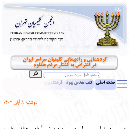
گردهمایی و راه‌پیمایی کلیمیان سراسر ایران
در اعتراض به کشتار مردم مظلوم
صفحه اصلی
کتب مقدس یهود
فرهنگ و بینش یهود
اخبار
مقالات
ادبیات
آموزش زبان عبری
معرفی کتاب
بناهای تاریخی
دوشنبه ۸ آبان 1402
نشریه افق بینا
نرم‌افزار تحقیق
یهودیان جهان
آرشیو
آلبوم عکس
نهاد های انجمن
تماس باما
پرسش و پاسخ
انتقادات و پیشنهادات