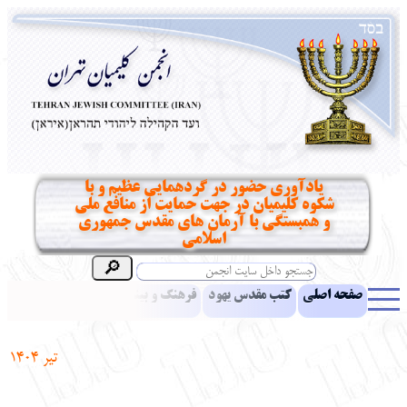
یادآوری حضور در گردهمایی عظیم و با
شکوه کلیمیان در جهت حمایت از منافع ملی
و همبستگی با آرمان های مقدس جمهوری
اسلامی
صفحه اصلی
کتب مقدس یهود
فرهنگ و بینش یهود
اخبار
مقالات
ادبیات
آموزش زبان عبری
معرفی کتاب
بناهای تاریخی
تیر 1404
نشریه افق بینا
نرم‌افزار تحقیق
یهودیان جهان
آرشیو
آلبوم عکس